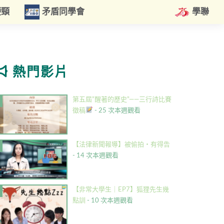
硬頸
矛盾同學會
學聯
熱門影片
第五屆”醒著的歷史”——三行詩比賽
徵稿
- 25 次本週觀看
【法律新聞報導】被偷拍・有得告
- 14 次本週觀看
【非常大學生｜EP7】狐狸先生幾
點訓
- 10 次本週觀看