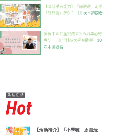
【降低語言能力】「靜雞雞」定係
「靜靜雞」靜D？
- 10 次本週觀看
慶祝中國共產黨成立105周年心得
專訪——澳門科技大學 劉迦南
- 10
次本週觀看
焦點活動
Hot
【活動推介】「小學雞」周圍玩