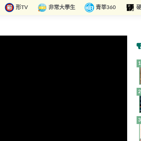
形TV
非常大學生
青莘360