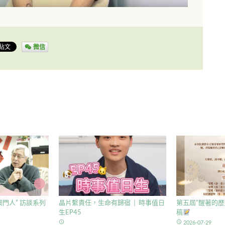
微信
門人” 訪談系列
晶片繫責任，生命有歸宿 │ 時事值日
第五屆”醒著的歷
生EP45
稿
access_time
access_time
2026-07-29