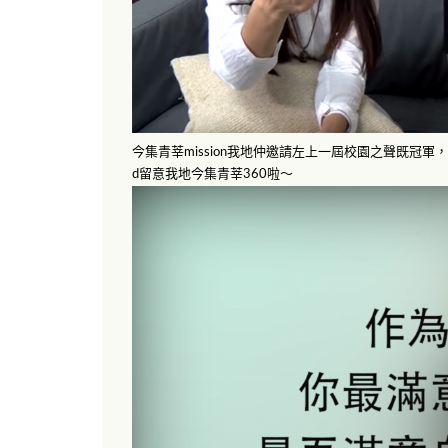
今集青莘mission我地仲邀請左上一屆校園之聲既冠
d留意我地今集青莘360啦～