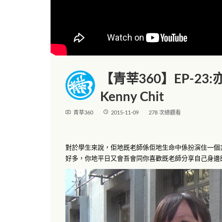
【青莘360】EP-23:
Kenny Chit
live_tv
access_time
青莘360
2015-11-09
278 次總觀看
對於學生來說，佢地既老師係佢地生命中係扮演住一個
好多，你地平日又會吾會同你喜歡既老師分享自己身邊