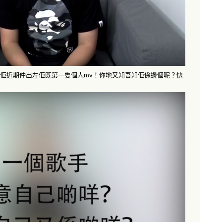
軍，佢近期仲出左佢既第一隻個人mv！你地又知吾知佢係邊個呢？快