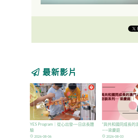
最新影片
YES Program｜從心出發·一日店長體
“與共和國同成長的澳
驗
——梁慶庭
access_time
access_time
2026-08-06
2026-08-03