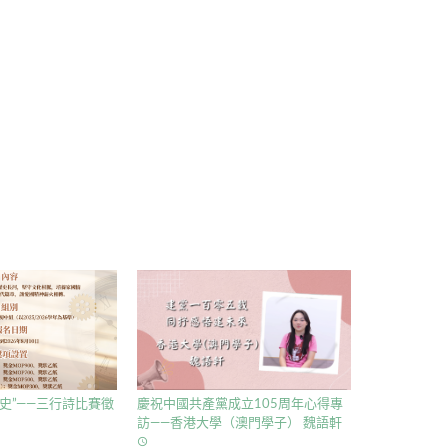
史”——三行詩比賽徵
慶祝中國共產黨成立105周年心得專
訪——香港大學（澳門學子） 魏語軒
access_time