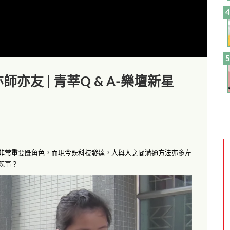
亦師亦友 | 青莘Q & A-樂壇新星
非常重要既角色，而現今既科技發達，人與人之間溝通方法亦多左
既事？