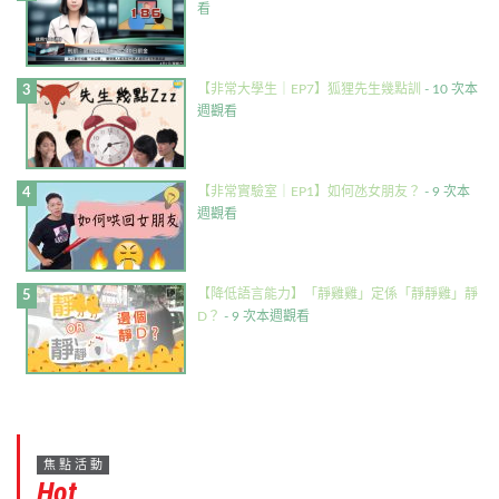
看
【非常大學生｜EP7】狐狸先生幾點訓
- 10 次本
週觀看
【非常實驗室｜EP1】如何氹女朋友？
- 9 次本
週觀看
【降低語言能力】「靜雞雞」定係「靜靜雞」靜
D？
- 9 次本週觀看
焦點活動
Hot