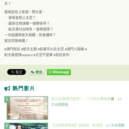
天？
我哋走咗上街頭，問大家：
會唔會想上太空？
最掛住地球嘅一樣嘢係咩？
航天員付出咁多，值唔值得？
一句話講畀航天員聽，你會講咩？
留言同我哋講！
#澳門街訪 #航天主題 #如果可以去太空 #澳門人點睇 #
航天員值得respect #太空不是夢 #街訪系列
微信
Whatsapp
熱門影片
第五屆”醒著的歷史”——三行詩比賽徵稿
- 23
次本週觀看
【法律新聞報導】被偷拍・有得告
- 13 次本週觀