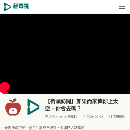
輕電視
Togg
【街頭訪問】如果而家俾你上太
空，你會去嗎？
live_tv
access_time
APO channel
,
輕電視
2026-06-08
18 次總觀看
最近神舟飛船、登月計劃成日聽到，但澳門人點睇航