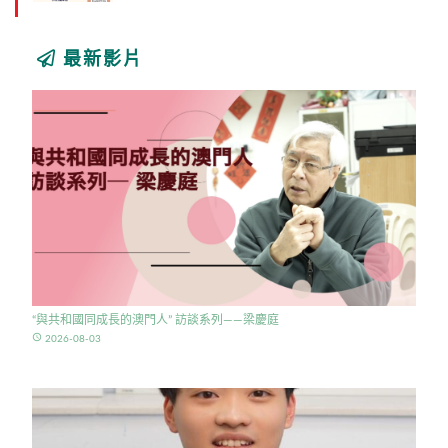
最新影片
“與共和國同成長的澳門人” 訪談系列——梁慶庭
access_time
2026-08-03