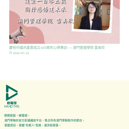
慶祝中國共產黨成立105周年心得專訪——澳門管理學院 雷美欣
access_time
2026-07-22
輕輕鬆鬆，睇電視。
澳門學聯的官方影攝播放平台，集合所有澳門學聯製作的節目。
掌握資訊，掌握"年輕人”思維、潮流新興事。