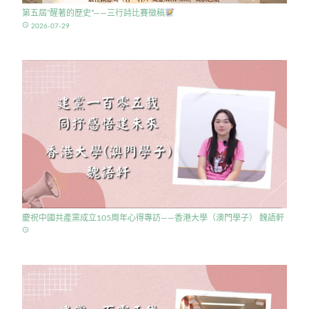
第五屆”醒著的歷史”——三行詩比賽徵稿
access_time
2026-07-29
慶祝中國共產黨成立105周年心得專訪——香港大學（澳門學子） 魏語軒
access_time