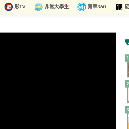
形TV
非常大學生
青莘360