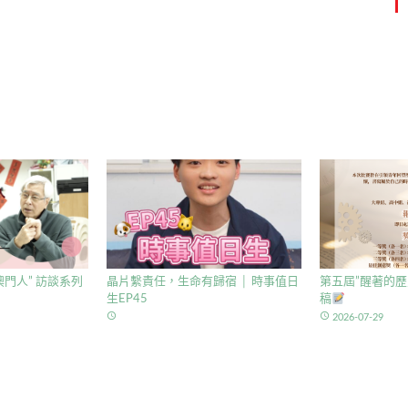
門人” 訪談系列
晶片繫責任，生命有歸宿 │ 時事值日
第五屆”醒著的歷
生EP45
稿
access_time
access_time
2026-07-29