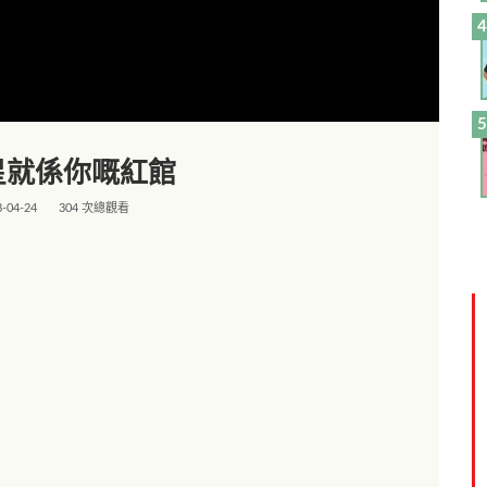
星就係你嘅紅館
8-04-24
304 次總觀看