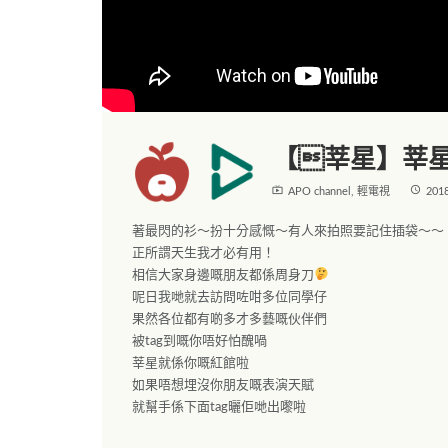
【莘星】莘
live_tv
access_time
APO channel
,
輕電視
201
著最閃的衫～扮十分感慨～有人來拍照要記住插袋～～
正所謂天生我才必有用！
相信大家身邊嘅朋友都係周身刀
呢日我哋就去訪問咗咁多位同學仔
果然各位都有啲多才多藝嘅伙伴們
被tag到嘅你唔好怕醜喎
莘星就係你嘅紅館啦
如果唔想埋沒你朋友嘅表演天賦
就幫手係下面tag曬佢哋出嚟啦