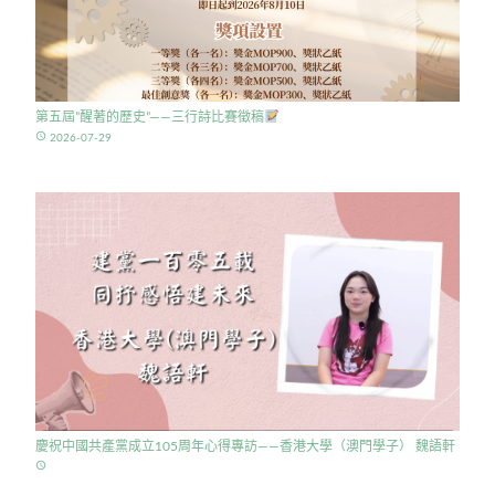
第五屆”醒著的歷史”——三行詩比賽徵稿
access_time
2026-07-29
慶祝中國共產黨成立105周年心得專訪——香港大學（澳門學子） 魏語軒
access_time