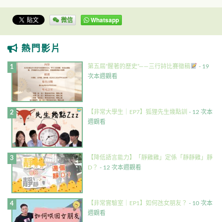
微信
Whatsapp
熱門影片
第五屆”醒著的歷史”——三行詩比賽徵稿
- 19
次本週觀看
【非常大學生｜EP7】狐狸先生幾點訓
- 12 次本
週觀看
【降低語言能力】「靜雞雞」定係「靜靜雞」靜
D？
- 12 次本週觀看
【非常實驗室｜EP1】如何氹女朋友？
- 10 次本
週觀看