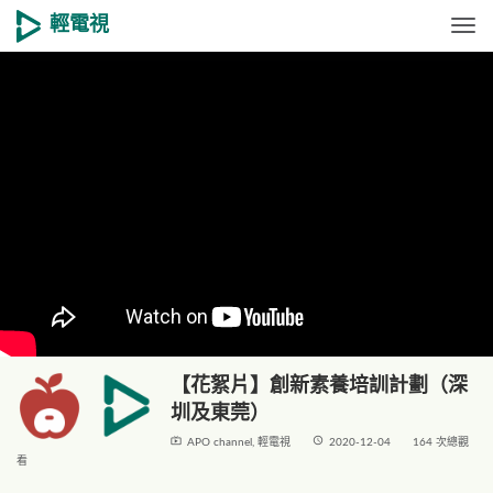
輕電視
Togg
【花絮片】創新素養培訓計劃（深
圳及東莞）
live_tv
access_time
APO channel
,
輕電視
2020-12-04
164 次總觀
看