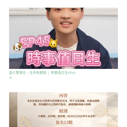
晶片繫責任，生命有歸宿 │ 時事值日生EP45
access_time