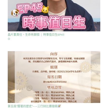
晶片繫責任，生命有歸宿 │ 時事值日生EP45
access_time
第五屆”醒著的歷史”——三行詩比賽徵稿