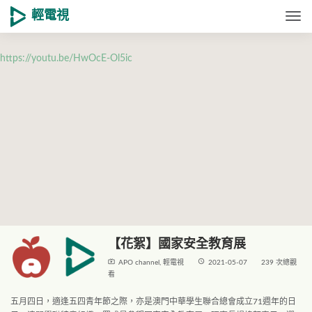
輕電視
Togg
https://youtu.be/HwOcE-Ol5ic
【花絮】國家安全教育展
live_tv
access_time
APO channel
,
輕電視
2021-05-07
239 次總觀
看
五月四日，適逢五四青年節之際，亦是澳門中華學生聯合總會成立71週年的日