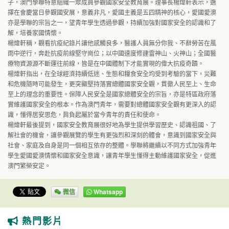
子，澳門學聯特意組織一眾成員參觀國家安全教育展。理事長楊煒軒表示，選
擇在會慶當日參觀國安展，意義非凡，愛國主義是五四精神的核心，愛國愛澳
亦是學聯的宗旨之一，望青年學生透過參觀，持續加強對國家安全的認識和了
解，培養家國情懷。
楊煒軒稱，觀看抗疫紀錄片讓他感觸良多，醫護人員無分你我、不辭勞苦在風
雨中逆行，奔赴抗疫前線堅守崗位；以中國速度修建雷神山、火神山；全國醫
療物資源源不斷運往前線，皆是在中國體制下才能實現的偉大抗疫奇蹟。
楊煒軒指出，在全球經濟持續低迷、生態和糧食安全均受到考驗的當下，災難
和危機隨時可能發生，更突顯堅持落實總體國家安全觀，貫徹人民至上、生命
至上的理念的重要性。保障人民安全是國家總體安全的宗旨，亦是特區政府落
實維護國家安全的根本。作為澳門青年，需要對總體國家安全觀有更深入的認
識，懂得居安思危，肩負起屬於當今青年的責任和使命。
楊煒軒最後提到，國家安全教育展很好地為學生提供學習歷史、認識祖國、了
解社會的機會，讓參觀展覽的學生有更強烈和深刻的體會，意識到國家安全與
社會、家庭及自身是同一個相互依存的整體。學聯將繼續以不同方式加強青年
學生愛國愛澳情懷和國家安全意識，讓青年學生懂得主動維護國家安全，促進
澳門繁榮安定。
微信
Whatsapp
熱門影片