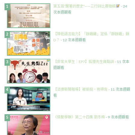
第五屆”醒著的歷史”——三行詩比賽徵稿
- 24
次本週觀看
【降低語言能力】「靜雞雞」定係「靜靜雞」靜
D？
- 12 次本週觀看
【非常大學生｜EP7】狐狸先生幾點訓
- 11 次本
週觀看
【法律新聞報導】被偷拍・有得告
- 11 次本週觀
看
《情繫學聯》第二十四集 劉冬梅
- 9 次本週觀看