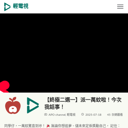
輕電視
Togg
【終極二選一】派一萬蚊啦！今次
我話事！
live_tv
access_time
APO channel
,
輕電視
2025-07-18
45 次總觀看
同學仔，一萬蚊驚喜到埗！
無論你想追夢、儲未來定係獎勵自己， 記住：