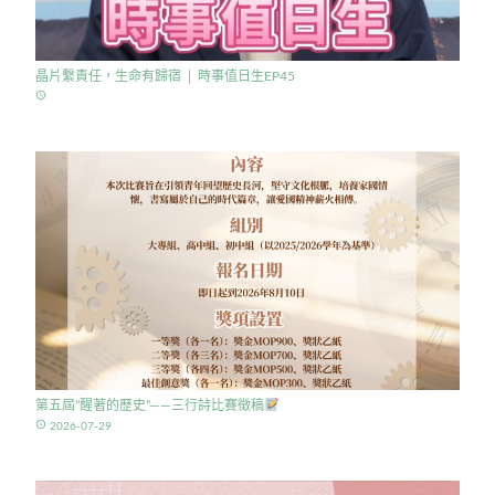
晶片繫責任，生命有歸宿 │ 時事值日生EP45
access_time
第五屆”醒著的歷史”——三行詩比賽徵稿
access_time
2026-07-29