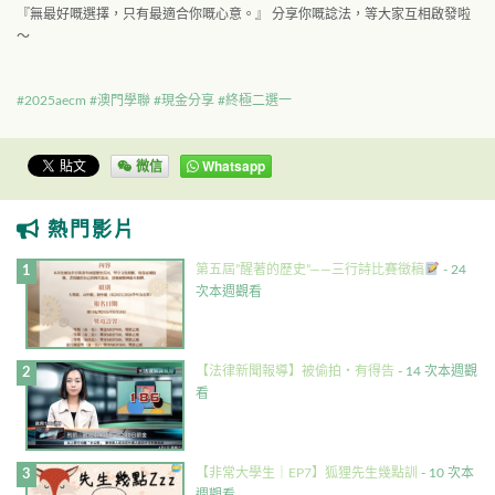
『無最好嘅選擇，只有最適合你嘅心意。』 分享你嘅諗法，等大家互相啟發啦
～
#2025aecm
#澳門學聯
#現金分享
#終極二選一
微信
Whatsapp
熱門影片
第五屆”醒著的歷史”——三行詩比賽徵稿
- 24
次本週觀看
【法律新聞報導】被偷拍・有得告
- 14 次本週觀
看
【非常大學生｜EP7】狐狸先生幾點訓
- 10 次本