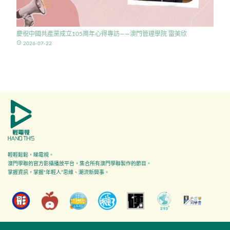
慶祝中國共產黨成立105周年心得專訪——澳門管理學院 雷美欣
access_time
2026-07-22
輕輕鬆鬆，睇電視。
澳門學聯的官方影攝播放平台，集合所有澳門學聯製作的節目。
掌握資訊，掌握"年輕人”思維、潮流新興事。