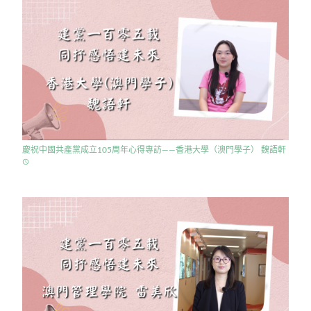
慶祝中國共產黨成立105周年心得專訪——香港大學（澳門學子） 魏語軒
access_time