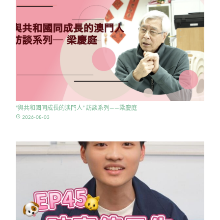
“與共和國同成長的澳門人” 訪談系列——梁慶庭
access_time
2026-08-03