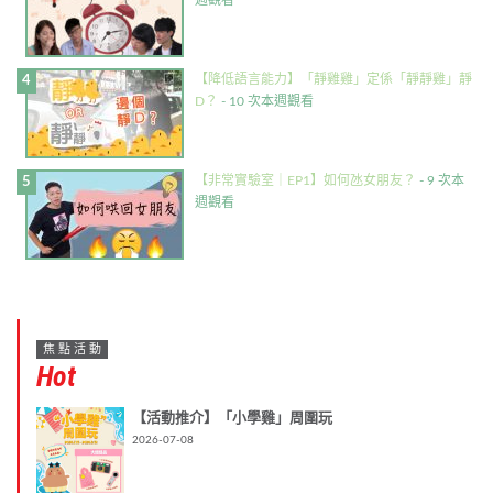
週觀看
【降低語言能力】「靜雞雞」定係「靜靜雞」靜
D？
- 10 次本週觀看
【非常實驗室｜EP1】如何氹女朋友？
- 9 次本
週觀看
焦點活動
Hot
【活動推介】「小學雞」周圍玩
2026-07-08