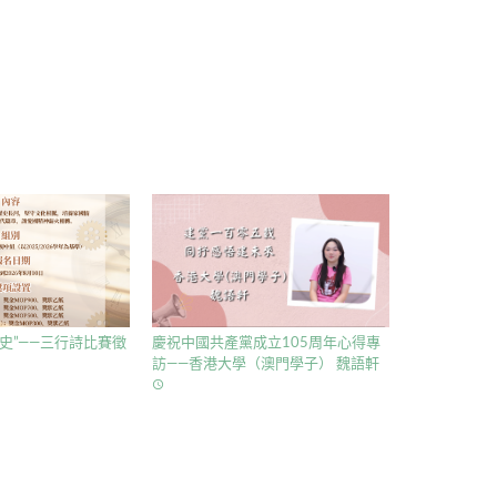
史”——三行詩比賽徵
慶祝中國共產黨成立105周年心得專
訪——香港大學（澳門學子） 魏語軒
access_time