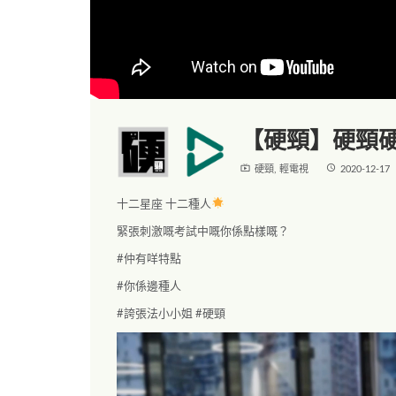
【硬頸】硬頸
live_tv
access_time
硬頸
,
輕電視
2020-12-17
十二星座 十二種人
緊張刺激嘅考試中嘅你係點樣嘅？
#
仲有咩特點
#
你係邊種人
#
誇張法小小姐
#
硬頸