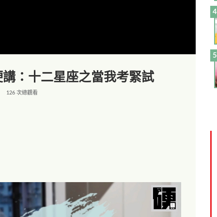
硬講：十二星座之當我考緊試
126 次總觀看