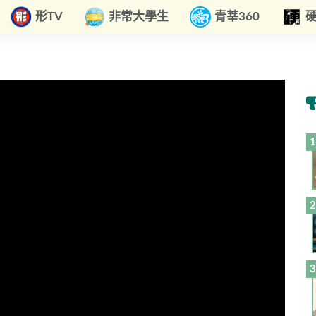
形TV
非常大學生
青莘360