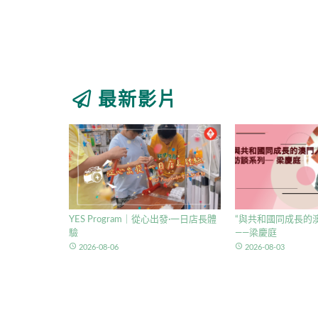
最新影片
YES Program｜從心出發·一日店長體
“與共和國同成長的澳
驗
——梁慶庭
access_time
access_time
2026-08-06
2026-08-03