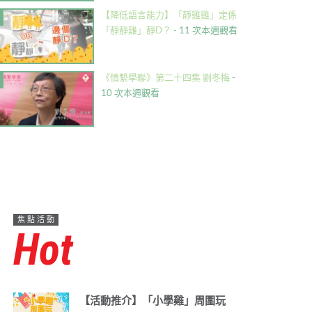
【降低語言能力】「靜雞雞」定係
「靜靜雞」靜D？
- 11 次本週觀看
《情繫學聯》第二十四集 劉冬梅
-
10 次本週觀看
焦點活動
Hot
【活動推介】「小學雞」周圍玩