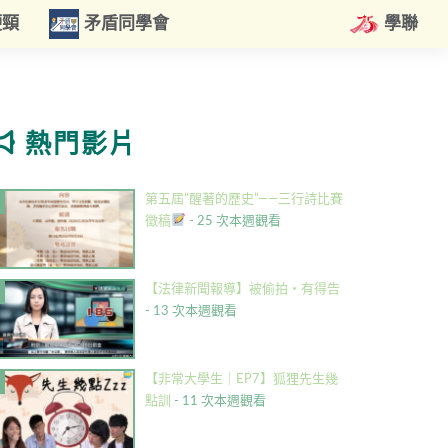
硬頸
矛盾同學會
學聯
熱門影片
第五屆”醒著的歷史”——三行詩比賽
徵稿
- 25 次本週觀看
【法律新聞報導】被偷拍・有得告
- 13 次本週觀看
【非常大學生｜EP7】狐狸先生幾
點訓
- 11 次本週觀看