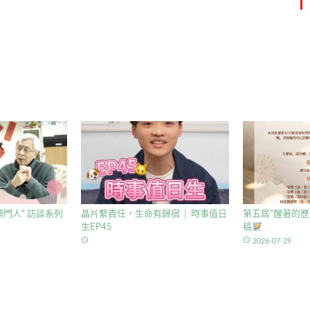
門人” 訪談系列
晶片繫責任，生命有歸宿 │ 時事值日
第五屆”醒著的歷
生EP45
稿
access_time
access_time
2026-07-29