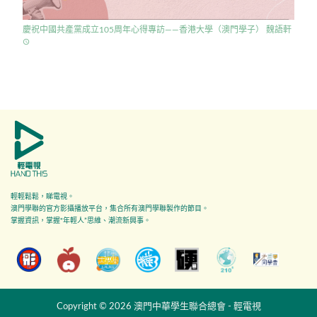
慶祝中國共產黨成立105周年心得專訪——香港大學（澳門學子） 魏語軒
access_time
輕輕鬆鬆，睇電視。
澳門學聯的官方影攝播放平台，集合所有澳門學聯製作的節目。
掌握資訊，掌握"年輕人”思維、潮流新興事。
Copyright © 2026 澳門中華學生聯合總會 - 輕電視