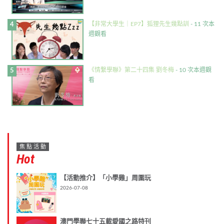
【非常大學生｜EP7】狐狸先生幾點訓
- 11 次本
週觀看
《情繫學聯》第二十四集 劉冬梅
- 10 次本週觀
看
焦點活動
Hot
【活動推介】「小學雞」周圍玩
2026-07-08
澳門學聯七十五載愛國之路特刊