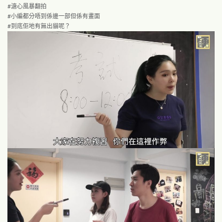
#溏心風暴翻拍
#小編都分唔到係邊一部但係有畫面
#到底佢地有無出貓呢
？