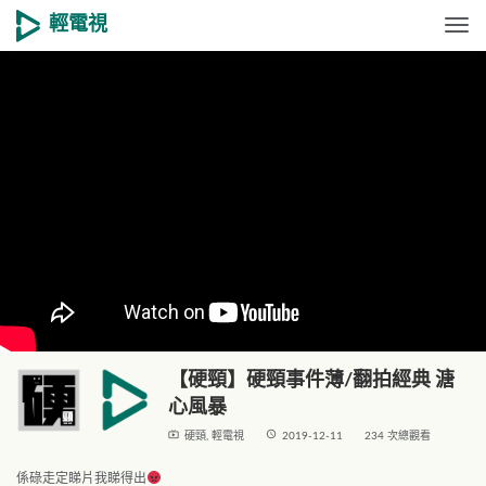
輕電視
Togg
【硬頸】硬頸事件薄/翻拍經典 溏
心風暴
live_tv
access_time
硬頸
,
輕電視
2019-12-11
234 次總觀看
係碌走定睇片我睇得出