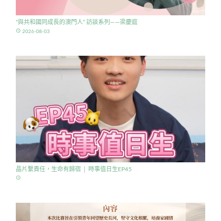
“與共和國同成長的澳門人” 訪談系列——梁慶庭
access_time
2026-08-03
晶片繫責任，生命有歸宿 │ 時事值日生EP45
access_time