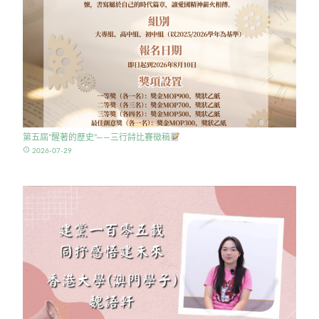
第五屆”醒著的歷史”——三行詩比賽徵稿
access_time
2026-07-29