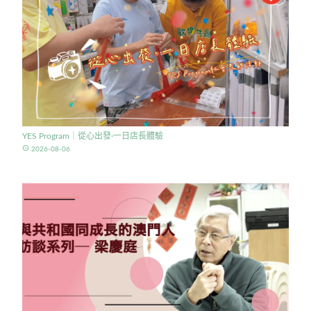
YES Program｜從心出發·一日店長體驗
access_time
2026-08-06