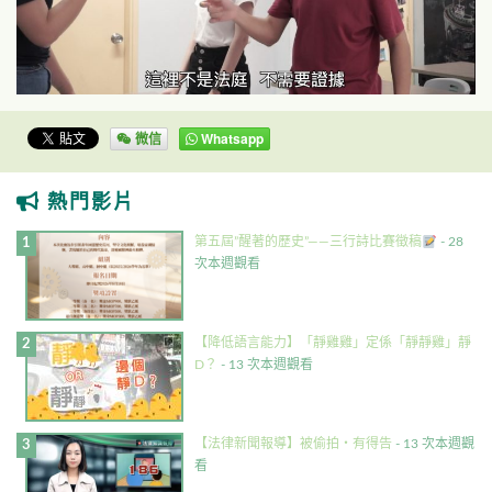
微信
Whatsapp
熱門影片
第五屆”醒著的歷史”——三行詩比賽徵稿
- 28
次本週觀看
【降低語言能力】「靜雞雞」定係「靜靜雞」靜
D？
- 13 次本週觀看
【法律新聞報導】被偷拍・有得告
- 13 次本週觀
看