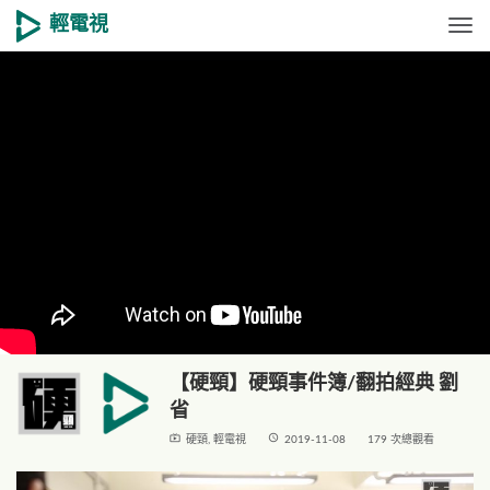
輕電視
Togg
【硬頸】硬頸事件簿/翻拍經典 劉
省
live_tv
access_time
硬頸
,
輕電視
2019-11-08
179 次總觀看