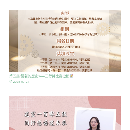
第五屆”醒著的歷史”——三行詩比賽徵稿
access_time
2026-07-29