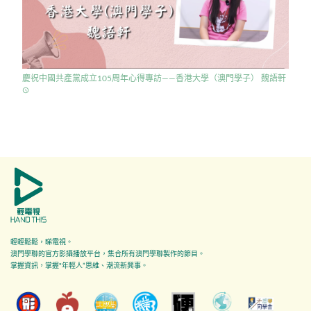
慶祝中國共產黨成立105周年心得專訪——香港大學（澳門學子） 魏語軒
access_time
輕輕鬆鬆，睇電視。
澳門學聯的官方影攝播放平台，集合所有澳門學聯製作的節目。
掌握資訊，掌握"年輕人”思維、潮流新興事。