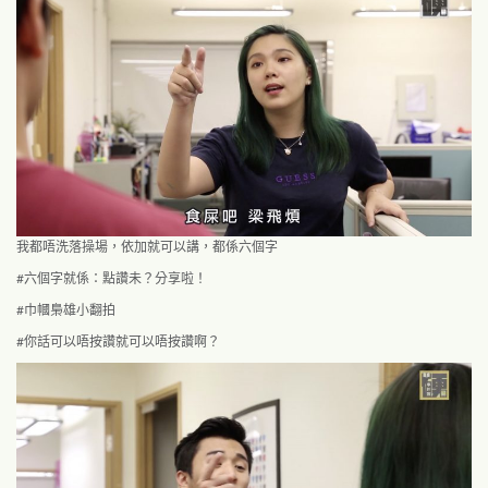
我都唔洗落操場，依加就可以講，都係六個字
#
六個字就係：點讚未？分享啦！
#
巾幗梟雄小翻拍
#
你話可以唔按讚就可以唔按讚啊？