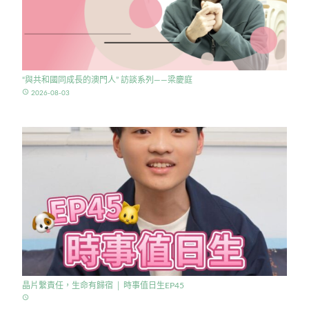
“與共和國同成長的澳門人” 訪談系列——梁慶庭
access_time
2026-08-03
晶片繫責任，生命有歸宿 │ 時事值日生EP45
access_time