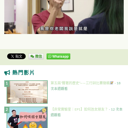
微信
Whatsapp
熱門影片
第五屆”醒著的歷史”——三行詩比賽徵稿
- 18
次本週觀看
【非常實驗室｜EP1】如何氹女朋友？
- 12 次本
週觀看