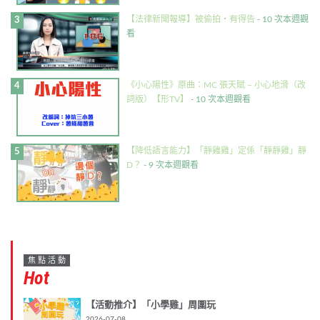
【法律新聞報導】被偷拍・有得告
- 10 次本週觀
看
《小心陽性》原曲：MC 張天賦 – 小心地滑（改
詞版）【形TV】
- 10 次本週觀看
【降低語言能力】「靜雞雞」定係「靜靜雞」靜
D？
- 9 次本週觀看
焦點活動
Hot
【活動推介】「小學雞」周圍玩
2026-07-08