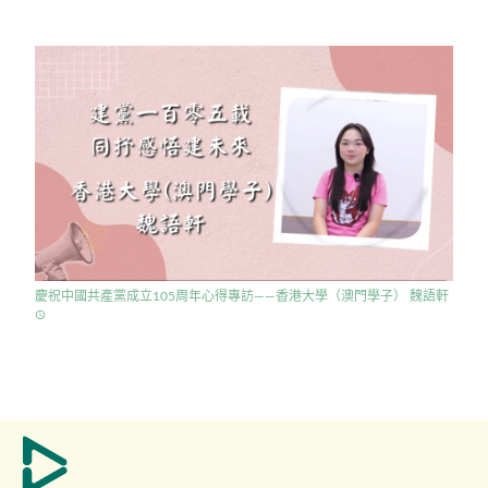
慶祝中國共產黨成立105周年心得專訪——香港大學（澳門學子） 魏語軒
access_time