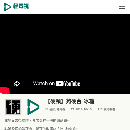
輕電視
Togg
【硬頸】夠硬台-冰箱
live_tv
access_time
硬頸
,
輕電視
2019-10-10
119 次總觀看
我哋又去街訪啦，今次係神一般的邏輯題⋯
點解飲酒的叫夜店，過夜的叫酒店？比3秒你諗⋯