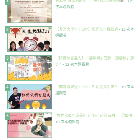
第五屆”醒著的歷史”——三行詩比賽徵稿
- 19
次本週觀看
【非常大學生｜EP7】狐狸先生幾點訓
- 12 次本
週觀看
【降低語言能力】「靜雞雞」定係「靜靜雞」靜
D？
- 12 次本週觀看
【非常實驗室｜EP1】如何氹女朋友？
- 10 次本
週觀看
“與共和國同成長的澳門人” 訪談系列——梁慶庭
-
10 次本週觀看