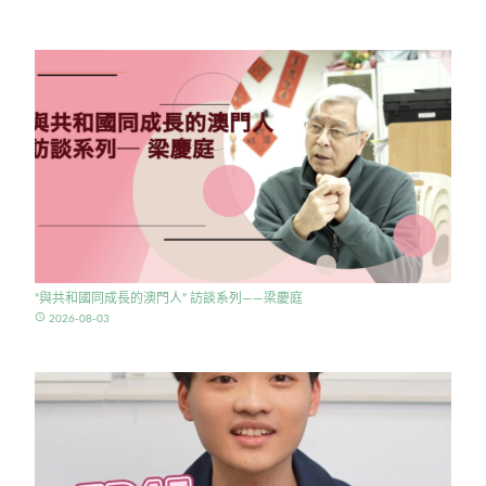
“與共和國同成長的澳門人” 訪談系列——梁慶庭
access_time
2026-08-03