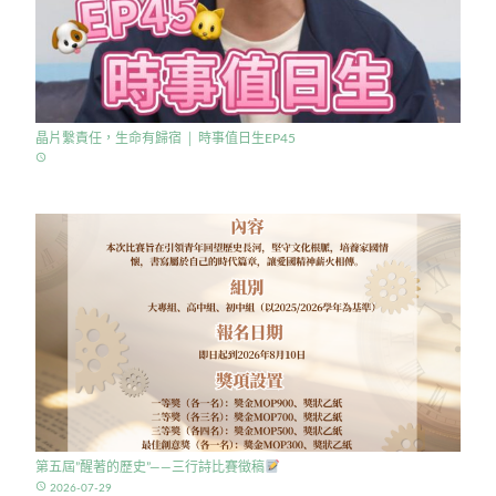
晶片繫責任，生命有歸宿 │ 時事值日生EP45
access_time
第五屆”醒著的歷史”——三行詩比賽徵稿
access_time
2026-07-29