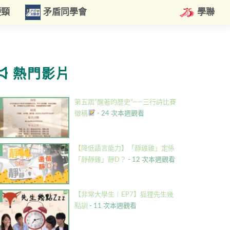
硬頸
矛盾同學會
學聯
熱門影片
第五屆”醒著的歷史”——三行詩比賽
徵稿
- 24 次本週觀看
【降低語言能力】「靜雞雞」定係
「靜靜雞」靜D？
- 12 次本週觀看
【非常大學生｜EP7】狐狸先生幾
點訓
- 11 次本週觀看