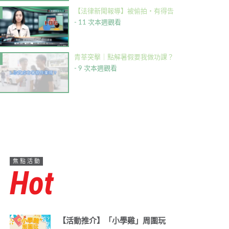
【法律新聞報導】被偷拍・有得告
- 11 次本週觀看
青莘突擊｜點解暑假要我做功課？
- 9 次本週觀看
焦點活動
Hot
【活動推介】「小學雞」周圍玩