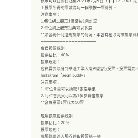
觀眾可以在即日起至2021年7月9日（中午12：00）期間
上投票所得的票數為每一個讚按一票計算。
注意事項：
1.每位網上觀眾1個讚按1票計算
2.每位網上觀眾投票可以多選
**如發現任何違規投票的情況，本會有權取消該投票資
——————————————————
會員投票規則
投票佔比：40%
投票規則：
會員需要親身到華隆工業大廈9樓進行投票，投票需要出示
Instagram「aecm.buddy」
注意事項：
1. 每位會員可以換取1張投票紙
2. 每位會員只可以為1位參賽者投票
**會員投票1票代表10票
————————————————-
現場觀眾投票規則
投票佔比：20％
投票規則：
現場觀眾憑入場券領取投票紙一張