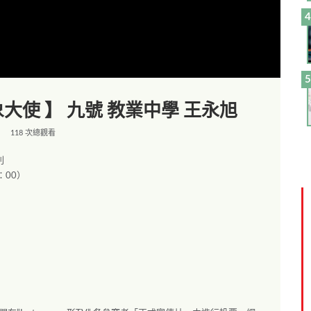
大使 】 九號 教業中學 王永旭
118 次總觀看
則
：00）