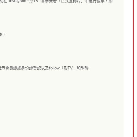
在”Instagram—形TV” 各參賽者「正式宣傳片」中進行投票，網
格。
會員證或身份證登記以及follow「形TV」和學聯