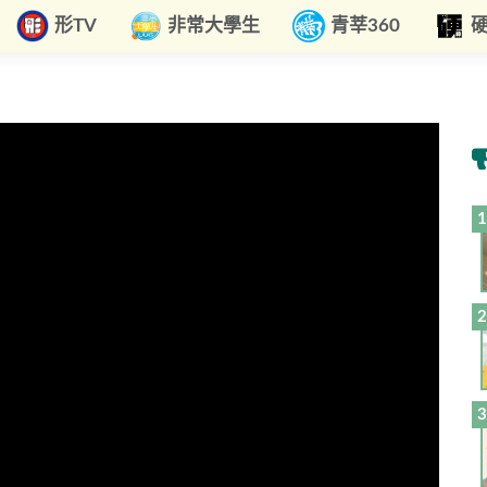
形TV
非常大學生
青莘360