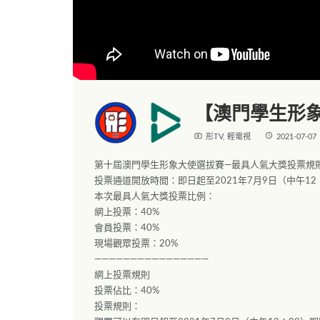
【澳門學生形象
live_tv
access_time
形TV
,
輕電視
2021-07-07
第十屆澳門學生形象大使選拔賽—最具人氣大獎投票規
投票通道開放時間：即日起至2021年7月9日（中午12
本次最具人氣大獎投票比例：
網上投票：40%
會員投票：40%
現場觀眾投票：20%
————————————————
網上投票規則
投票佔比：40%
投票規則：