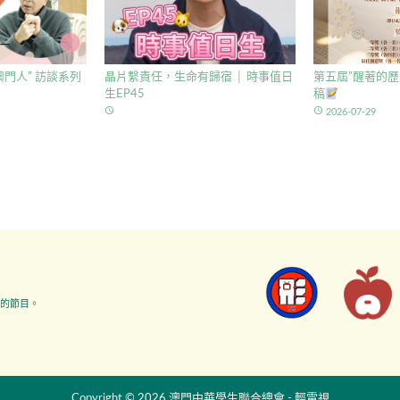
門人” 訪談系列
晶片繫責任，生命有歸宿 │ 時事值日
第五屆”醒著的歷
生EP45
稿
access_time
access_time
2026-07-29
的節目。
Copyright © 2026 澳門中華學生聯合總會 - 輕電視