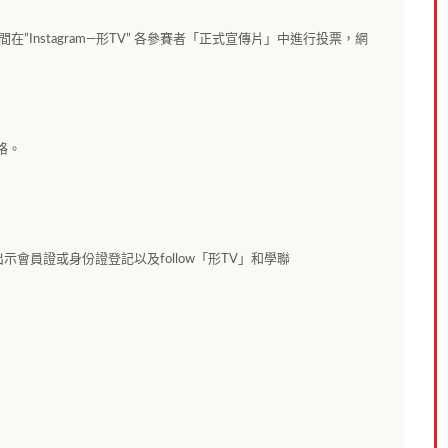
在”Instagram—形TV” 各參賽者「正式宣傳片」中進行投票，網
格。
會員證或身份證登記以及follow「形TV」和學聯