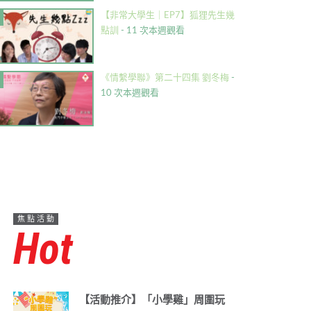
【非常大學生｜EP7】狐狸先生幾
點訓
- 11 次本週觀看
《情繫學聯》第二十四集 劉冬梅
-
10 次本週觀看
焦點活動
Hot
【活動推介】「小學雞」周圍玩