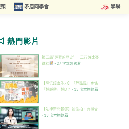
硬頸
矛盾同學會
學聯
熱門影片
第五屆”醒著的歷史”——三行詩比賽
徵稿
- 27 次本週觀看
【降低語言能力】「靜雞雞」定係
「靜靜雞」靜D？
- 13 次本週觀看
【法律新聞報導】被偷拍・有得告
- 13 次本週觀看