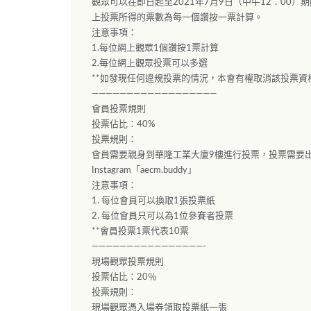
觀眾可以在即日起至2021年7月9日（中午12：00）期間
上投票所得的票數為每一個讚按一票計算。
注意事項：
1.每位網上觀眾1個讚按1票計算
2.每位網上觀眾投票可以多選
**如發現任何違規投票的情況，本會有權取消該投票資
——————————————————
會員投票規則
投票佔比：40%
投票規則：
會員需要親身到華隆工業大廈9樓進行投票，投票需要出示
Instagram「aecm.buddy」
注意事項：
1. 每位會員可以換取1張投票紙
2. 每位會員只可以為1位參賽者投票
**會員投票1票代表10票
————————————————-
現場觀眾投票規則
投票佔比：20％
投票規則：
現場觀眾憑入場券領取投票紙一張