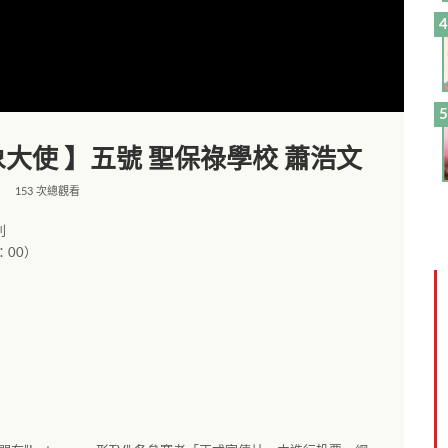
大使 】五號 聖保祿學校 蕭浩文
153 次總觀看
則
：00）