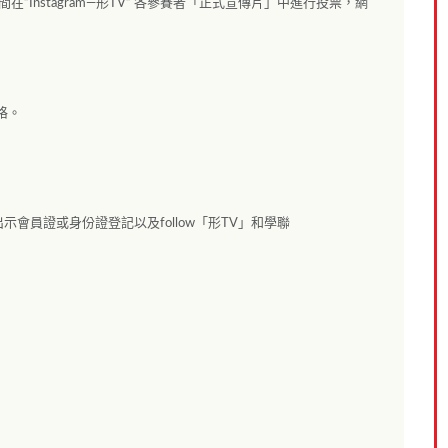
在”Instagram—形TV” 各參賽者「正式宣傳片」中進行投票，網
格。
會員證或身份證登記以及follow「形TV」和學聯