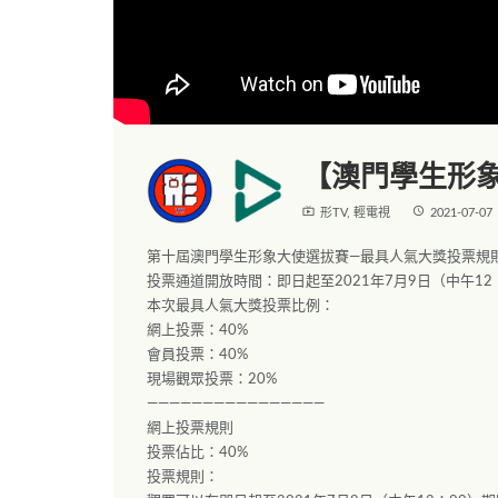
【澳門學生形象
live_tv
access_time
形TV
,
輕電視
2021-07-07
第十屆澳門學生形象大使選拔賽—最具人氣大獎投票規
投票通道開放時間：即日起至2021年7月9日（中午12
本次最具人氣大獎投票比例：
網上投票：40%
會員投票：40%
現場觀眾投票：20%
————————————————
網上投票規則
投票佔比：40%
投票規則：