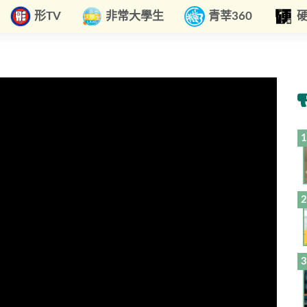
形TV
非常大學生
青莘360