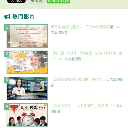
微信
Whatsapp
熱門影片
第五屆”醒著的歷史”——三行詩比賽徵稿
- 27
次本週觀看
【降低語言能力】「靜雞雞」定係「靜靜雞」靜
D？
- 13 次本週觀看
【法律新聞報導】被偷拍・有得告
- 13 次本週觀
看
【非常大學生｜EP7】狐狸先生幾點訓
- 11 次本
週觀看