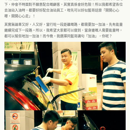
下，仲會不時面對不願意配合嘅顧客，其實真係會好危險！所以我都希望各位
去油站入油時，都要好好配合油站員工，咁先可以好似藍哥話齋「開開心心
嚟，開開心心走」！
其實無論車又好，人又好，當行咗一段距離嘅路，都需要加一加油，先有能量
繼續完成下一段路。所以，我希望大家都可以做到，當身邊嘅人需要能量時，
都可以幫佢地加一加油！而今晚，我選擇同藍哥講句「加油」，你呢？