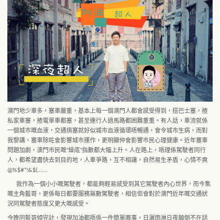
澳門地少車多，塞車嚴重，基本上每一個澳門人都會感受得到，搭巴士塞，揸
私家車塞，揸電單車都塞，甚至連行人過馬路都困難重重。有人話，車流就係
一個城市嘅血液，交通擠塞就好似城市血液循環唔暢通，會令城市生病，而對
我黎講，塞車除咗會影響城市運作，更明顯仲會影響市民心理健康。近年塞車
問題加劇，澳門市民嘅“燥底”指數都大幅上升。人在路上，唔理係駕駛者同行
人，都希望盡快去到目的地，人車爭路，互不相讓，自然易生矛盾，心情不爽
@%$#*!&$(…….
我作為一個小小嘅駕駛者，都能夠輕易感受到其它駕駛者內心世界，而今集
嘅主角藍哥，更係每日都要服務無數駕駛者，相信佢會對於澳門近年嘅交通狀
況同駕駛者態度又更大嘅感受。
今晚同藍哥傾完計，發現加油都唔係一件簡單嘅事，日灑雨淋日夜顛倒不在話