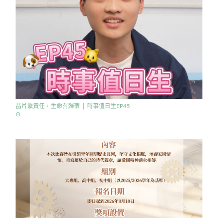
晶片繫責任，生命有歸宿 │ 時事值日生EP45
access_time