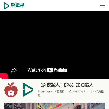
輕電視
Togg
【深夜超人｜EP6】加油超人
live_tv
access_time
APO channel
,
輕電視
2017-08-22
160 次總觀
看