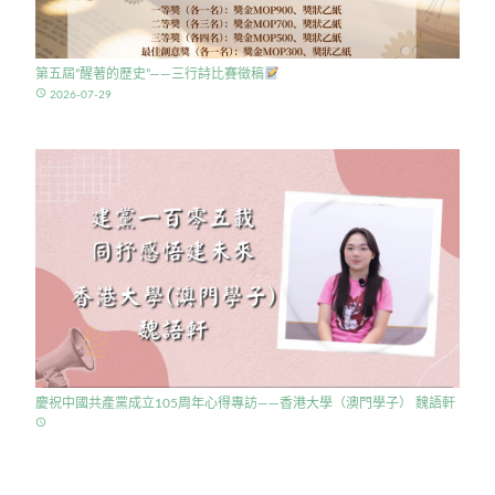
第五屆”醒著的歷史”——三行詩比賽徵稿
access_time
2026-07-29
慶祝中國共產黨成立105周年心得專訪——香港大學（澳門學子） 魏語軒
access_time