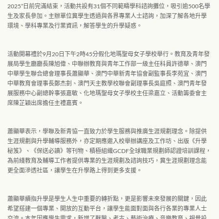
2025”日前完滿結束，活動共設有31個不同範疇學科諮詢攤位，吸引逾500名學
生及家長參加。主辦單位冀學生透過與各界專業人士諮詢，加深了解各地升學
環境、學科專業及行業資訊，解答學生的升學疑惑。
活動開幕禮於9月20日下午2時45分假化地瑪聖母女子學校舉行。教育及青年發
展局學生廳廳長陳旭偉、中聯辦教育與青年工作部一級主任科員許德華、澳門
中華學生聯合總會理事長蕭顯華、澳門中華新青年協會副監事長李苑宜、澳門
中華教育會理事長鄭杰釗、澳門天主教學校聯會副理事長吳庭照、澳門青年發
展服務中心副總幹事張嘉敏、化地瑪聖母女子學校主任梁嘉立、活動籌委會主
席陳芷穎出席擔任主禮嘉賓。
蕭顯華表示，學聯及新青協一直致力於學生服務與推廣生涯規劃理念。除提供
生涯規劃與升學輔導服務外，亦定期應邀入校舉辦講座及工作坊、出版《升學
秘笈》、《保送必讀》等刊物、積極組織GCDF全球職業規劃師認證培訓課程，
為前綫教育及輔導工作者提供專業的生涯規劃及諮詢技巧，冀生涯規劃理念能
更全面滲透社區，讓學生在升學路上得到更多支援。
蕭顯華續指升學是學生人生中重要的轉折點，更是影響未來發展的關鍵，因此
希望搭建一個專業、開放的互動平台，讓學生能面對面與各行各業的專業人士
交流。本年因應學生需求，新增了獸醫、考古、藝術治療、音樂教育、視覺設