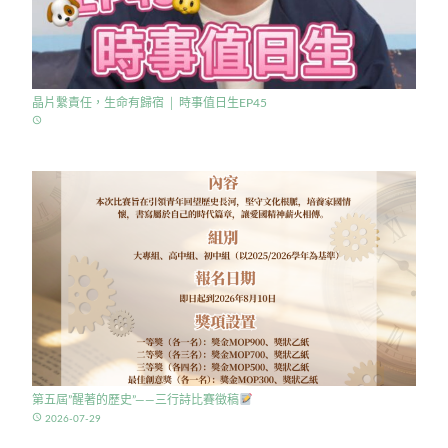
晶片繫責任，生命有歸宿 │ 時事值日生EP45
access_time
第五屆”醒著的歷史”——三行詩比賽徵稿
access_time
2026-07-29