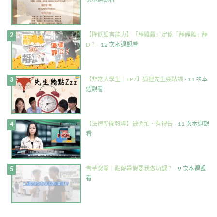
次本週觀看
【降低語言能力】「靜雞雞」定係「靜靜雞」靜
D？
- 12 次本週觀看
【非常大學生｜EP7】狐狸先生幾點訓
- 11 次本
週觀看
【法律新聞報導】被偷拍・有得告
- 11 次本週觀
看
青莘突擊｜點解暑假要我做功課？
- 9 次本週觀
看