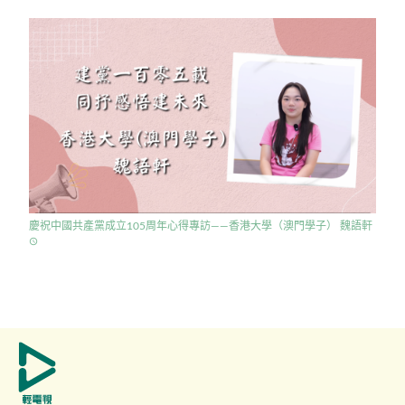
慶祝中國共產黨成立105周年心得專訪——香港大學（澳門學子） 魏語軒
access_time