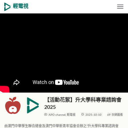
輕電視
Togg
【活動花絮】升大學科專業諮詢會
2025
live_tv
access_time
APO channel
,
輕電視
2025-10-10
69 次總觀看
由澳門中華學生聯合總會及澳門中華新青年協會合辦之“升大學科專業諮詢會