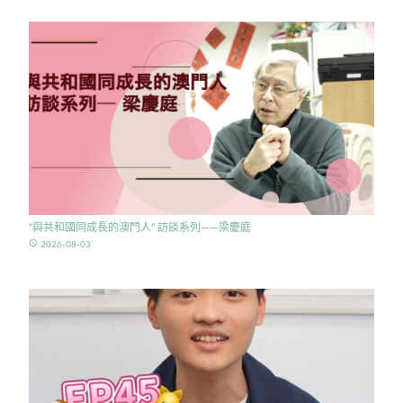
“與共和國同成長的澳門人” 訪談系列——梁慶庭
access_time
2026-08-03