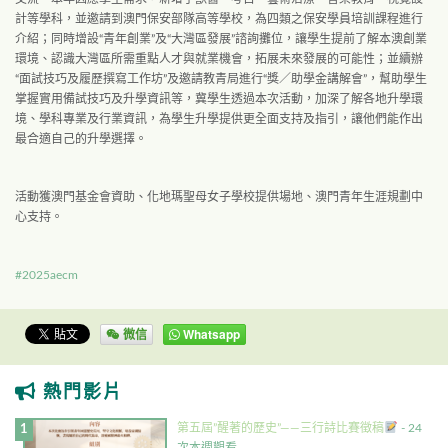
計等學科，並邀請到澳門保安部隊高等學校，為四類之保安學員培訓課程進行
介紹；同時增設“青年創業”及“大灣區發展”諮詢攤位，讓學生提前了解本澳創業
環境、認識大灣區所需重點人才與就業機會，拓展未來發展的可能性；並續辦
“面試技巧及履歷撰寫工作坊”及邀請教青局進行“獎／助學金講解會”，幫助學生
掌握實用備試技巧及升學資訊等，冀學生透過本次活動，加深了解各地升學環
境、學科專業及行業資訊，為學生升學提供更全面支持及指引，讓他們能作出
最合適自己的升學選擇。
活動獲澳門基金會資助、化地瑪聖母女子學校提供場地、澳門青年生涯規劃中
心支持。
#2025aecm
微信
Whatsapp
熱門影片
第五屆”醒著的歷史”——三行詩比賽徵稿
- 24