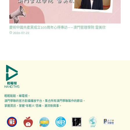
慶祝中國共產黨成立105周年心得專訪——澳門管理學院 雷美欣
access_time
2026-07-22
輕輕鬆鬆，睇電視。
澳門學聯的官方影攝播放平台，集合所有澳門學聯製作的節目。
掌握資訊，掌握"年輕人”思維、潮流新興事。