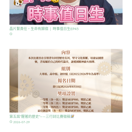
晶片繫責任，生命有歸宿 │ 時事值日生EP45
access_time
第五屆”醒著的歷史”——三行詩比賽徵稿
access_time
2026-07-29