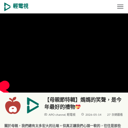
輕電視
Togg
【母親節特輯】媽媽的笑聲，是今
年最好的禮物
live_tv
access_time
APO channel
,
輕電視
2026-05-14
27 次總觀看
關於母親，我們總有太多宏大的比喻。但真正讓我們心頭一軟的，往往是那些