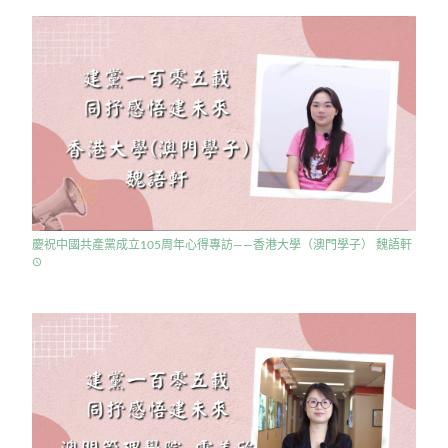
慶祝中國共產黨成立105周年心得專訪——香港大學（澳門學子） 魏語軒
access_time