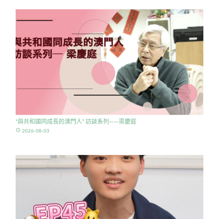
“與共和國同成長的澳門人” 訪談系列——梁慶庭
access_time
2026-08-03