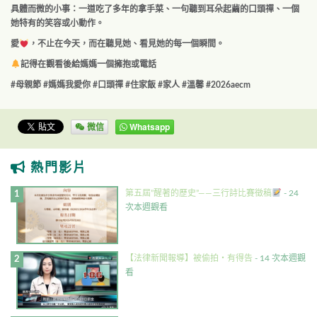
具體而微的小事：一道吃了多年的拿手菜、一句聽到耳朵起繭的口頭禪、一個
她特有的笑容或小動作。
愛
，不止在今天，而在聽見她、看見她的每一個瞬間。
記得在觀看後給媽媽一個擁抱或電話
#
母親節
#
媽媽我愛你
#
口頭禪
#
住家飯
#
家人
#
溫馨
#2026aecm
微信
Whatsapp
熱門影片
第五屆”醒著的歷史”——三行詩比賽徵稿
- 24
次本週觀看
【法律新聞報導】被偷拍・有得告
- 14 次本週觀
看