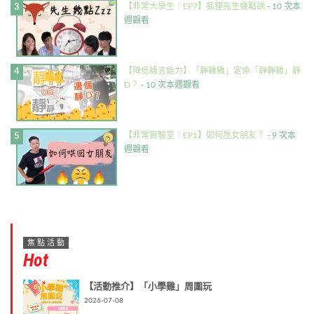
【非常大學生｜EP7】狐狸先生幾點訓
- 10 次本
週觀看
【降低語言能力】「靜雞雞」定係「靜靜雞」靜
D？
- 10 次本週觀看
【非常實驗室｜EP1】如何氹女朋友？
- 9 次本
週觀看
焦點活動
Hot
【活動推介】「小學雞」周圍玩
2026-07-08