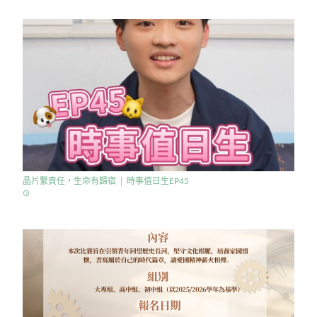
晶片繫責任，生命有歸宿 │ 時事值日生EP45
access_time