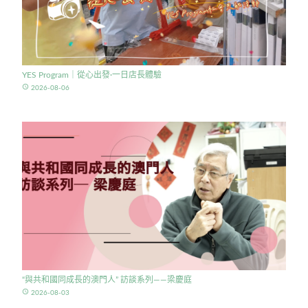
YES Program｜從心出發·一日店長體驗
access_time
2026-08-06
“與共和國同成長的澳門人” 訪談系列——梁慶庭
access_time
2026-08-03