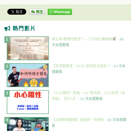
微信
Whatsapp
熱門影片
第五屆”醒著的歷史”——三行詩比賽徵稿
- 18
次本週觀看
【非常實驗室｜EP1】如何氹女朋友？
- 13 次本
週觀看
《小心陽性》原曲：MC 張天賦 – 小心地滑（改
詞版）【形TV】
- 11 次本週觀看
【法律新聞報導】被偷拍・有得告
- 10 次本週觀
看