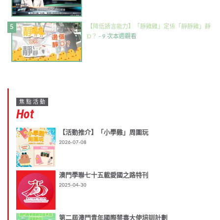
【降低語言能力】「靜雞雞」定係「靜靜雞」靜
D？
- 9 次本週觀看
焦點活動
Hot
【活動推介】「小學雞」周圍玩
2026-07-08
澳門學聯七十五載愛國之路特刊
2025-04-30
第二屆澳門青年國際禁毒大使培訓計劃