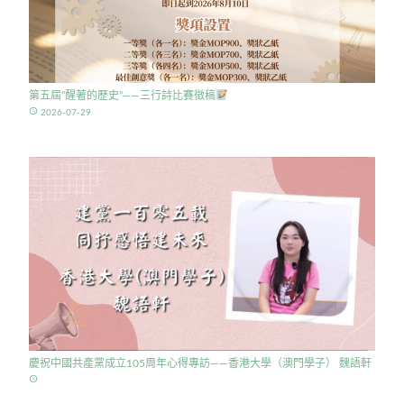
第五屆”醒著的歷史”——三行詩比賽徵稿
access_time
2026-07-29
慶祝中國共產黨成立105周年心得專訪——香港大學（澳門學子） 魏語軒
access_time