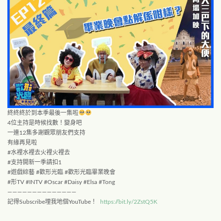
終終終於到本季最後一集啦
4位主持是時候找數！變身吧
一連12集多謝觀眾朋友們支持
有緣再見啦
#水裡水裡去火裡火裡去
#支持開新一季請扣1
#遊戲綜藝 #歡形光臨 #歡形光臨畢業晚會
#形TV #INTV #Oscar #Daisy #Elsa #Tong
——————————————
記得Subscribe埋我地個YouTube！
https://bit.ly/2ZstQ5K