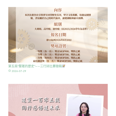
第五屆”醒著的歷史”——三行詩比賽徵稿
access_time
2026-07-29