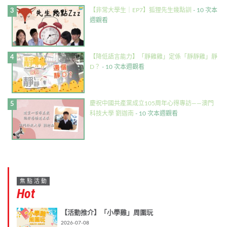
【非常大學生｜EP7】狐狸先生幾點訓
- 10 次本
週觀看
【降低語言能力】「靜雞雞」定係「靜靜雞」靜
D？
- 10 次本週觀看
慶祝中國共產黨成立105周年心得專訪——澳門
科技大學 劉迦南
- 10 次本週觀看
焦點活動
Hot
【活動推介】「小學雞」周圍玩
2026-07-08