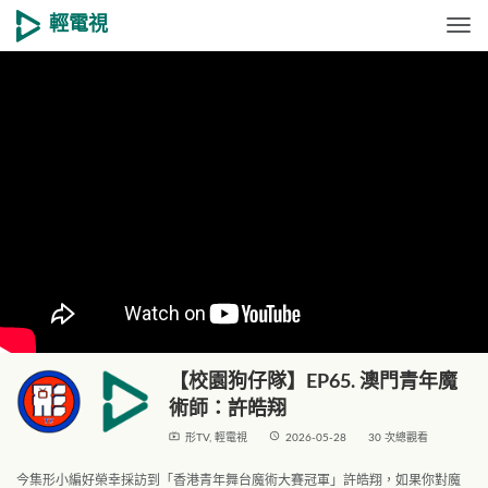
輕電視
Togg
【校園狗仔隊】EP65. 澳門青年魔
術師：許皓翔
live_tv
access_time
形TV
,
輕電視
2026-05-28
30 次總觀看
今集形小編好榮幸採訪到「香港青年舞台魔術大賽冠軍」許皓翔，如果你對魔