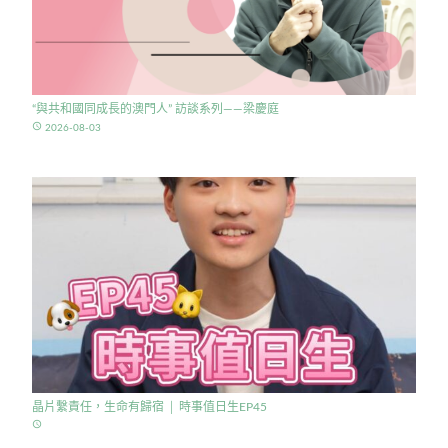
“與共和國同成長的澳門人” 訪談系列——梁慶庭
access_time
2026-08-03
晶片繫責任，生命有歸宿 │ 時事值日生EP45
access_time