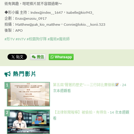
術有興趣，咁呢條片就不容錯過喇～
◆形小編 主持：Index@index__1647，Isabelle@kio943_
企劃：Enzo@enzoiu_0917
拍攝：Matthew@pak_kio_matthew，Connie@lokio.__konii.523
後製：APO
#形TV
#INTV
#校園狗仔隊
#魔術
#魔術師
微信
Whatsapp
熱門影片
第五屆”醒著的歷史”——三行詩比賽徵稿
- 24
次本週觀看
【法律新聞報導】被偷拍・有得告
- 14 次本週觀
看