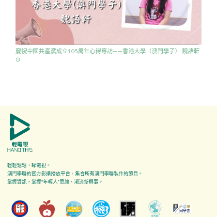
慶祝中國共產黨成立105周年心得專訪——香港大學（澳門學子） 魏語軒
access_time
輕輕鬆鬆，睇電視。
澳門學聯的官方影攝播放平台，集合所有澳門學聯製作的節目。
掌握資訊，掌握"年輕人”思維、潮流新興事。