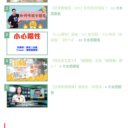
【非常實驗室｜EP1】如何氹女朋友？
- 11 次本
週觀看
《小心陽性》原曲：MC 張天賦 – 小心地滑（改
詞版）【形TV】
- 10 次本週觀看
【降低語言能力】「靜雞雞」定係「靜靜雞」靜
D？
- 9 次本週觀看
【法律新聞報導】被偷拍・有得告
- 9 次本週觀
看