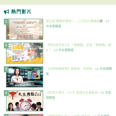
熱門影片
第五屆”醒著的歷史”——三行詩比賽徵稿
- 27
次本週觀看
【降低語言能力】「靜雞雞」定係「靜靜雞」靜
D？
- 13 次本週觀看
【法律新聞報導】被偷拍・有得告
- 13 次本週觀
看
【非常大學生｜EP7】狐狸先生幾點訓
- 11 次本
週觀看