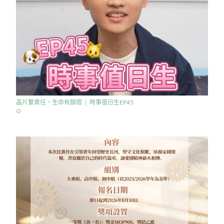
晶片繫責任，生命有歸宿 │ 時事值日生EP45
access_time