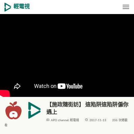
輕電視
Togg
【施政隨街訪】 這陷阱這陷阱偏你
遇上
live_tv
access_time
APO channel
,
輕電視
2017-11-13
206 次總觀
看