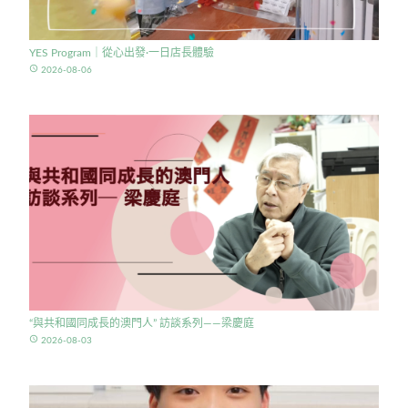
YES Program｜從心出發·一日店長體驗
access_time
2026-08-06
“與共和國同成長的澳門人” 訪談系列——梁慶庭
access_time
2026-08-03