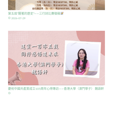
第五屆”醒著的歷史”——三行詩比賽徵稿
access_time
2026-07-29
慶祝中國共產黨成立105周年心得專訪——香港大學（澳門學子） 魏語軒
access_time