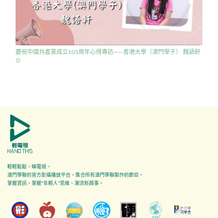
慶祝中國共產黨成立105周年心得專訪——香港大學（澳門學子） 魏語軒
access_time
輕輕鬆鬆，睇電視。
澳門學聯的官方影攝播放平台，集合所有澳門學聯製作的節目。
掌握資訊，掌握"年輕人”思維、潮流新興事。