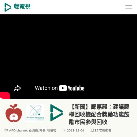
輕電視
Togg
【新聞】鄺嘉毅：建議膠
樽回收機配合獎勵功能鼓
勵市民參與回收
live_tv
access_time
APO channel
,
新聞稿
,
時事
,
輕電視
2018-12-06
1,135 次總觀看