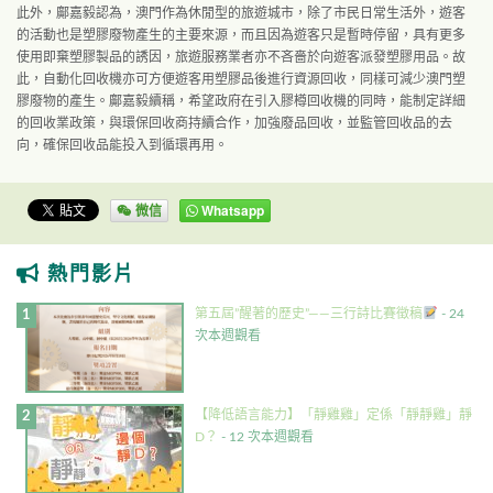
此外，鄺嘉毅認為，澳門作為休閒型的旅遊城市，除了市民日常生活外，遊客
的活動也是塑膠廢物產生的主要來源，而且因為遊客只是暫時停留，具有更多
使用即棄塑膠製品的誘因，旅遊服務業者亦不吝嗇於向遊客派發塑膠用品。故
此，自動化回收機亦可方便遊客用塑膠品後進行資源回收，同樣可減少澳門塑
膠廢物的產生。鄺嘉毅續稱，希望政府在引入膠樽回收機的同時，能制定詳細
的回收業政策，與環保回收商持續合作，加強廢品回收，並監管回收品的去
向，確保回收品能投入到循環再用。
微信
Whatsapp
熱門影片
第五屆”醒著的歷史”——三行詩比賽徵稿
- 24
次本週觀看
【降低語言能力】「靜雞雞」定係「靜靜雞」靜
D？
- 12 次本週觀看