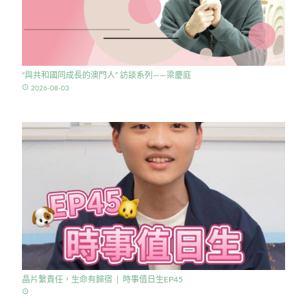
“與共和國同成長的澳門人” 訪談系列——梁慶庭
access_time
2026-08-03
晶片繫責任，生命有歸宿 │ 時事值日生EP45
access_time