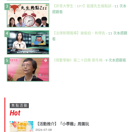
【非常大學生｜EP7】狐狸先生幾點訓
- 11 次本
週觀看
【法律新聞報導】被偷拍・有得告
- 11 次本週觀
看
《情繫學聯》第二十四集 劉冬梅
- 9 次本週觀看
焦點活動
Hot
【活動推介】「小學雞」周圍玩
2026-07-08