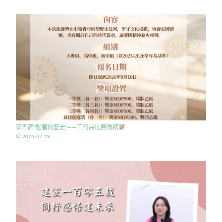
第五屆”醒著的歷史”——三行詩比賽徵稿
access_time
2026-07-29