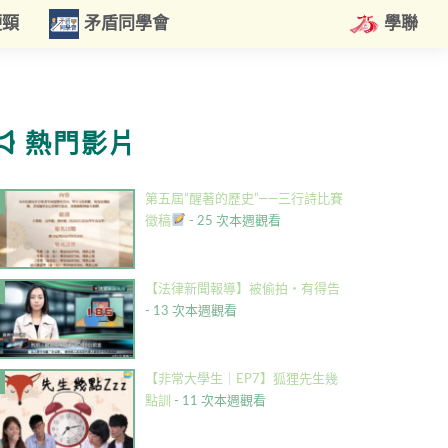
硬頸
矛盾同學會
學聯
熱門影片
第五屆”醒著的歷史”——三行詩比賽
徵稿
- 25 次本週觀看
【法律新聞報導】被偷拍・有得告
- 13 次本週觀看
【非常大學生｜EP7】狐狸先生幾
點訓
- 11 次本週觀看