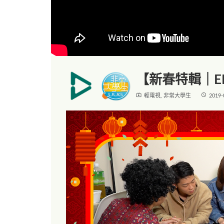
【新春特輯｜E
live_tv
access_time
輕電視
,
非常大學生
2019-