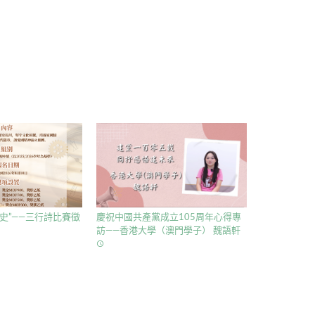
史”——三行詩比賽徵
慶祝中國共產黨成立105周年心得專
訪——香港大學（澳門學子） 魏語軒
access_time