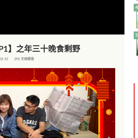
P1】之年三十晚食剩野
02-12
292 次總觀看