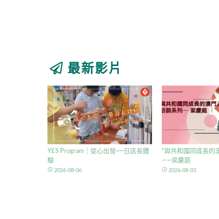
最新影片
YES Program｜從心出發·一日店長體
“與共和國同成長的澳
驗
——梁慶庭
access_time
access_time
2026-08-06
2026-08-03