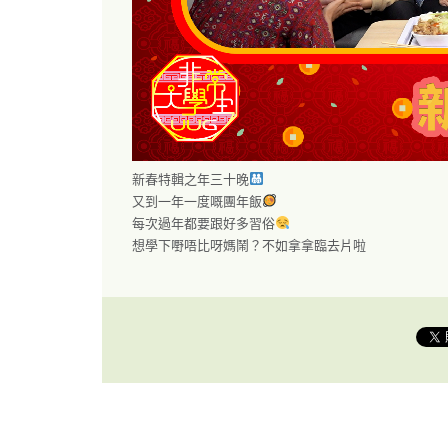
新春特輯之年三十晚
又到一年一度嘅團年飯
每次過年都要跟好多習俗
想學下嘢唔比呀媽鬧？不如拿拿臨去片啦