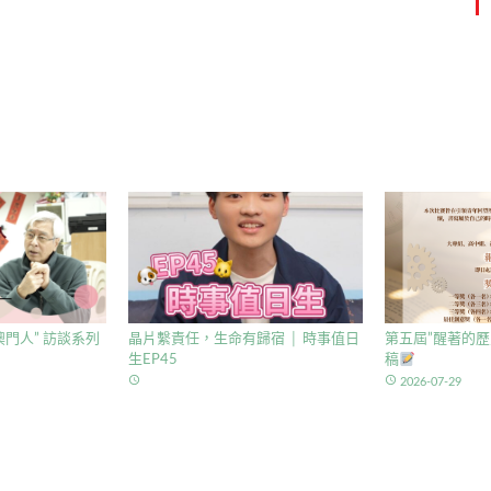
門人” 訪談系列
晶片繫責任，生命有歸宿 │ 時事值日
第五屆”醒著的歷
生EP45
稿
access_time
access_time
2026-07-29