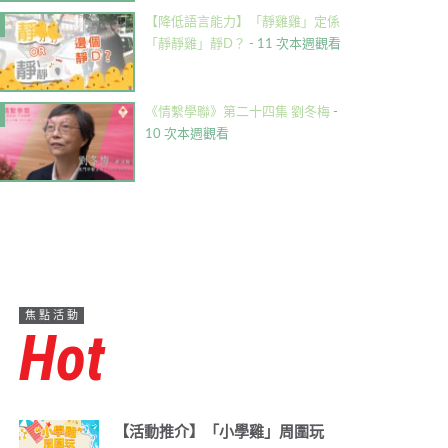
【降低語言能力】「靜雞雞」定係
「靜靜雞」靜D？
- 11 次本週觀看
《情繫學聯》第二十四集 劉冬梅
-
10 次本週觀看
焦點活動
Hot
【活動推介】「小學雞」周圍玩