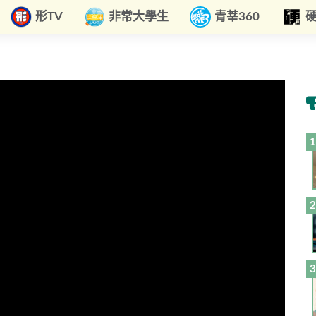
形TV
非常大學生
青莘360