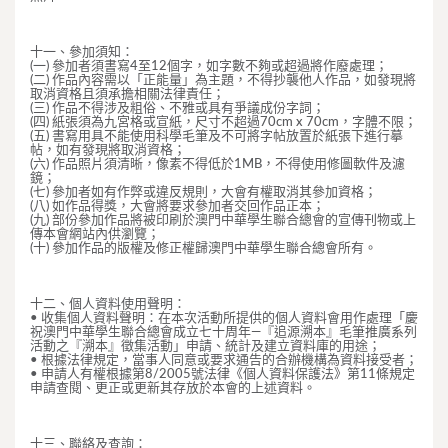
十一、參加須知：
(一) 參加者須書寫4至12個字，如字數不夠或超過將作廢處理；
(二) 作品內容需以「正能量」為主題，不得抄襲他人作品，如發現將
取消資格且須承擔相關法律責任；
(三) 作品不得涉及粗俗、不雅或具有爭議成份字詞；
(四) 紙張須為九宮格或宣紙，尺寸不超過70cm x 70cm，字體不限；
(五) 書寫用具不能使用科學毛筆及不可將字帖放置於紙張下進行摹
帖，如有發現將取消資格；
(六) 作品照片須清晰，像素不得低於1MB，不得使用修圖軟件及濾
鏡；
(七) 參加者如有作弊或違反規則，大會有權取消其參加資格；
(八) 如作品得獎，大會將要求參加者交回作品正本；
(九) 部份參加作品將被印刷於澳門中華學生聯合總會的宣傳刊物或上
傳本會網站內供瀏覽；
(十) 參加作品的版權及修正權歸澳門中華學生聯合總會所有。
十二、個人資料使用聲明：
• 收集個人資料聲明：在本次活動所提供的個人資料會用作處理「慶
祝澳門中華學生聯合總會成立七十周年—『追源溯本』毛筆推廣系列
活動之『溯本』徵集活動」申請、統計及建立資料庫的用途；
• 根據法律規定，當事人同意或要求通告的合辦機構為資料接受者；
• 申請人有權根據第8/2005號法律《個人資料保護法》第11條規定
申請查閱、更正或更新其存放於本會的上述資料。
十三、聯絡及查詢：