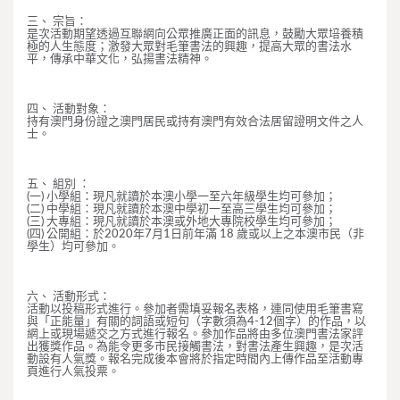
三、 宗旨：
是次活動期望透過互聯網向公眾推廣正面的訊息，鼓勵大眾培養積
極的人生態度；激發大眾對毛筆書法的興趣，提高大眾的書法水
平，傳承中華文化，弘揚書法精神。
四、 活動對象：
持有澳門身份證之澳門居民或持有澳門有效合法居留證明文件之人
士。
五、 組別 ：
(一) 小學組：現凡就讀於本澳小學一至六年級學生均可參加；
(二) 中學組：現凡就讀於本澳中學初一至高三學生均可參加；
(三) 大專組：現凡就讀於本澳或外地大專院校學生均可參加；
(四) 公開組：於2020年7月1日前年滿 18 歲或以上之本澳市民（非
學生）均可參加。
六、 活動形式：
活動以投稿形式進行。參加者需填妥報名表格，連同使用毛筆書寫
與「正能量」有關的詞語或短句（字數須為4-12個字）的作品，以
網上或現場遞交之方式進行報名。參加作品將由多位澳門書法家評
出獲獎作品。為能令更多市民接觸書法，對書法產生興趣，是次活
動設有人氣獎。報名完成後本會將於指定時間內上傳作品至活動專
頁進行人氣投票。