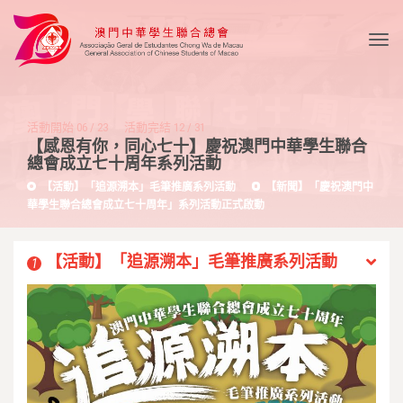
Togg
活動開始
06
/
23
活動完結
12
/
31
【感恩有你，同心七十】慶祝澳門中華學生聯合
總會成立七十周年系列活動
【活動】「追源溯本」毛筆推廣系列活動
【新聞】「慶祝澳門中
華學生聯合總會成立七十周年」系列活動正式啟動
【活動】「追源溯本」毛筆推廣系列活動
1