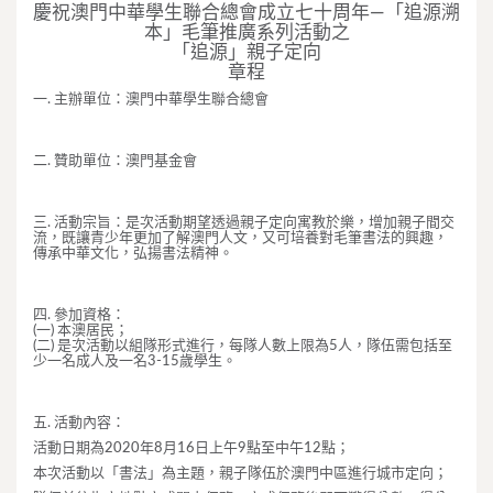
慶祝澳門中華學生聯合總會成立七十周年—「追源溯
本」毛筆推廣系列活動之
「追源」親子定向
章程
一. 主辦單位：澳門中華學生聯合總會
二. 贊助單位：澳門基金會
三. 活動宗旨：是次活動期望透過親子定向寓教於樂，增加親子間交
流，既讓青少年更加了解澳門人文，又可培養對毛筆書法的興趣，
傳承中華文化，弘揚書法精神。
四. 參加資格：
(一) 本澳居民；
(二) 是次活動以組隊形式進行，每隊人數上限為5人，隊伍需包括至
少一名成人及一名3-15歲學生。
五. 活動內容：
活動日期為2020年8月16日上午9點至中午12點；
本次活動以「書法」為主題，親子隊伍於澳門中區進行城市定向；