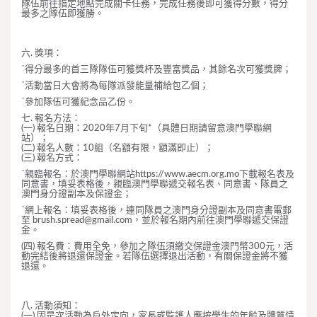
隊伍前往指定地點完成關卡任務，完成任務後即可獲得分數，得分
最多之隊伍即獲勝。
六. 獎項：
˙得分最多的首三隊隊伍可獲獎杯及豐富獎品，其餘名次可獲獎牌；
˙活動當日大會將為每隊派發能量補給包乙個；
˙參加隊伍可獲紀念品乙份。
七. 報名方法：
(一) 報名日期：2020年7月下旬*（具體日期請留意澳門學聯網
站）；
(二) 報名人數：10組（名額有限，額滿即止）；
(三) 報名方式：
˙親臨報名：於澳門學聯網站https://www.aecm.org.mo下載報名表及
同意書，填妥表格後，親臨澳門學聯遞交報名表、同意書、隊員之
澳門身分證副本及保證金；
˙網上報名：填妥表格後，連同隊員之澳門身分證副本及同意書電郵
至
brush.spread@gmail.com
，並於報名期內前往澳門學聯遞交保證
金。
(四) 報名費：費用全免，參加之隊伍須繳交保證金澳門幣300元，活
動完結後將退還保證金。若隊伍選擇退出活動，有關保證金將不獲
退還。
八. 活動須知：
(一) 因是次活動為戶外定向，家長或監護人應按學生的年齡及體質情