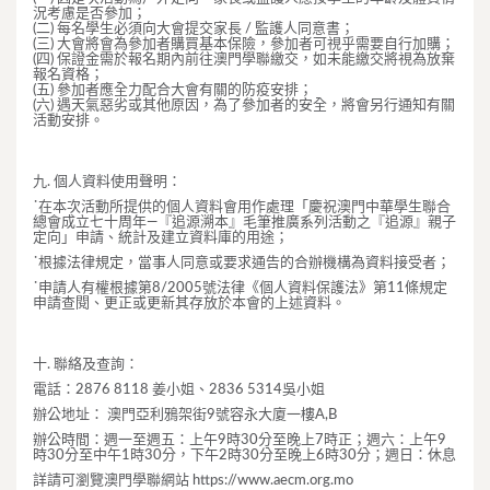
況考慮是否參加；
(二) 每名學生必須向大會提交家長 / 監護人同意書；
(三) 大會將會為參加者購買基本保險，參加者可視乎需要自行加購；
(四) 保證金需於報名期內前往澳門學聯繳交，如未能繳交將視為放棄
報名資格；
(五) 參加者應全力配合大會有關的防疫安排；
(六) 遇天氣惡劣或其他原因，為了參加者的安全，將會另行通知有關
活動安排。
九. 個人資料使用聲明：
˙在本次活動所提供的個人資料會用作處理「慶祝澳門中華學生聯合
總會成立七十周年—『追源溯本』毛筆推廣系列活動之『追源』親子
定向」申請、統計及建立資料庫的用途；
˙根據法律規定，當事人同意或要求通告的合辦機構為資料接受者；
˙申請人有權根據第8/2005號法律《個人資料保護法》第11條規定
申請查閱、更正或更新其存放於本會的上述資料。
十. 聯絡及查詢：
電話：2876 8118 姜小姐、2836 5314吳小姐
辦公地址： 澳門亞利鴉架街9號容永大廈一樓A,B
辦公時間：週一至週五：上午9時30分至晚上7時正；週六：上午9
時30分至中午1時30分，下午2時30分至晚上6時30分；週日：休息
詳請可瀏覽澳門學聯網站 https://www.aecm.org.mo