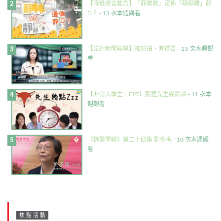
【降低語言能力】「靜雞雞」定係「靜靜雞」靜
D？
- 13 次本週觀看
【法律新聞報導】被偷拍・有得告
- 13 次本週觀
看
【非常大學生｜EP7】狐狸先生幾點訓
- 11 次本
週觀看
《情繫學聯》第二十四集 劉冬梅
- 10 次本週觀
看
焦點活動