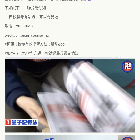
不如試下⋯⋯睇片話你知
四校聯考有唔識
可以問我地
致電：28358657
wechat：aecm_counseling
#梅姐 #教你有效學習方法 #雙擊666
#形TV #INTV #留言講下你試過最荒謬記憶法