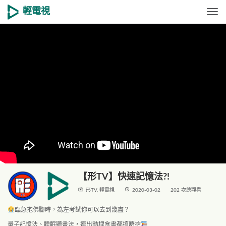
輕電視
Togg
【形TV】快速記憶法?!
live_tv
access_time
形TV
,
輕電視
2020-03-02
202 次總觀看
臨急抱佛腳時，為左考試你可以去到幾盡？
量子記憶法、睡眠聽書法，連出動埋食書都搞唔掂