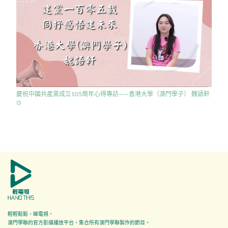
慶祝中國共產黨成立105周年心得專訪——香港大學（澳門學子） 魏語軒
access_time
輕輕鬆鬆，睇電視。
澳門學聯的官方影攝播放平台，集合所有澳門學聯製作的節目。