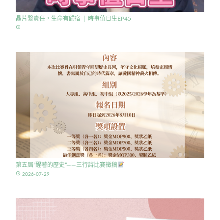
晶片繫責任，生命有歸宿 │ 時事值日生EP45
access_time
第五屆”醒著的歷史”——三行詩比賽徵稿
access_time
2026-07-29