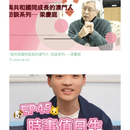
“與共和國同成長的澳門人” 訪談系列——梁慶庭
access_time
2026-08-03