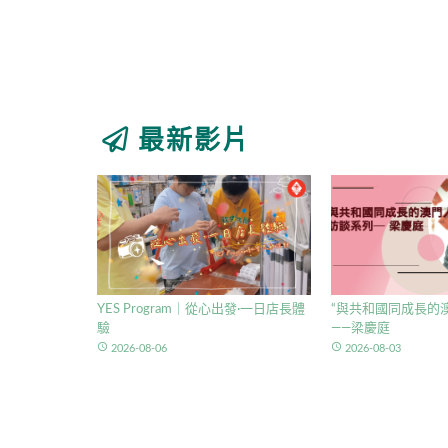
最新影片
YES Program｜從心出發·一日店長體
“與共和國同成長的澳
驗
——梁慶庭
access_time
access_time
2026-08-06
2026-08-03