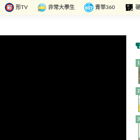
形TV
非常大學生
青莘360