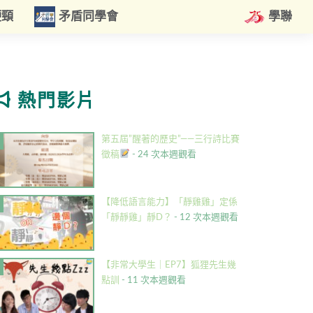
硬頸
矛盾同學會
學聯
熱門影片
第五屆”醒著的歷史”——三行詩比賽
徵稿
- 24 次本週觀看
【降低語言能力】「靜雞雞」定係
「靜靜雞」靜D？
- 12 次本週觀看
【非常大學生｜EP7】狐狸先生幾
點訓
- 11 次本週觀看