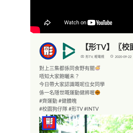
【形TV】〖校
live_tv
access_time
形TV
,
輕電視
2020-09-22
對上三集都係同食野有關
唔知大家飽曬未？
今日帶大家認識嘅呢位女同學
係一名隱世嘅運動健將喔
#
齊運動
#
健體魄
#
校園狗仔隊
#
形
TV #INTV