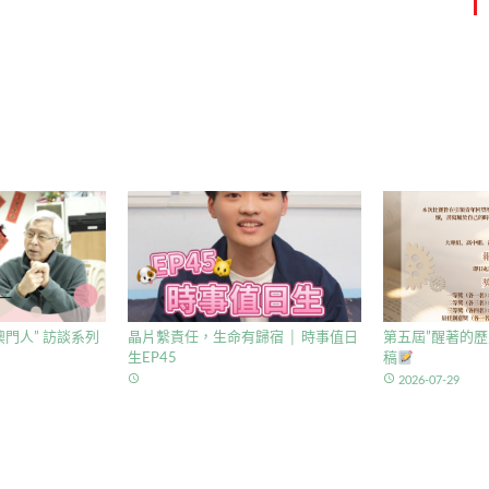
門人” 訪談系列
晶片繫責任，生命有歸宿 │ 時事值日
第五屆”醒著的歷
生EP45
稿
access_time
access_time
2026-07-29