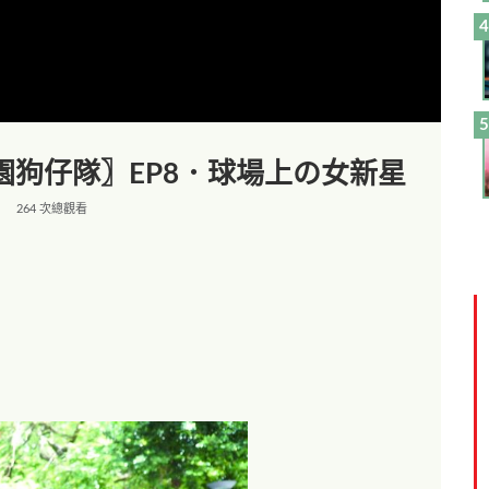
園狗仔隊〗EP8．球場上の女新星
264 次總觀看