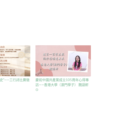
史”——三行詩比賽徵
慶祝中國共產黨成立105周年心得專
訪——香港大學（澳門學子） 魏語軒
access_time