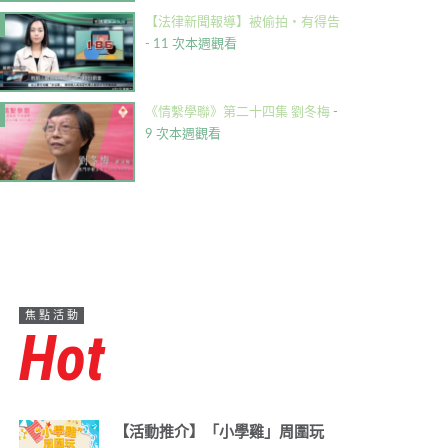
【法律新聞報導】被偷拍・有得告
- 11 次本週觀看
《情繫學聯》第二十四集 劉冬梅
-
9 次本週觀看
焦點活動
Hot
【活動推介】「小學雞」周圍玩