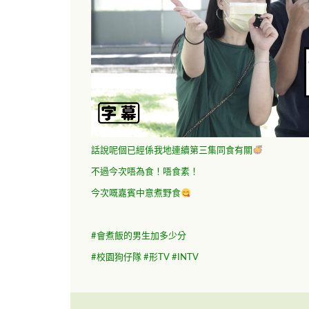
話說呢個已經係我地連續第三集同食有關
不過今次唔為食！唔食素！
今次嘅嘉賓中意煮野食
#
會煮飯的男生加多少分
#
校園狗仔隊
#
形
TV #INTV