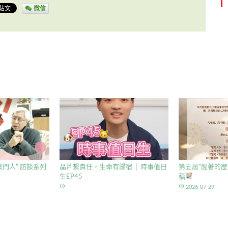
微信
門人” 訪談系列
晶片繫責任，生命有歸宿 │ 時事值日
第五屆”醒著的歷
生EP45
稿
access_time
access_time
2026-07-29