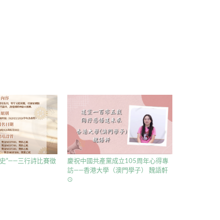
史”——三行詩比賽徵
慶祝中國共產黨成立105周年心得專
訪——香港大學（澳門學子） 魏語軒
access_time