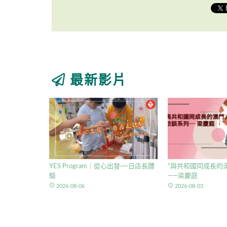
最新影片
YES Program｜從心出發·一日店長體
“與共和國同成長的澳
驗
——梁慶庭
access_time
access_time
2026-08-06
2026-08-03