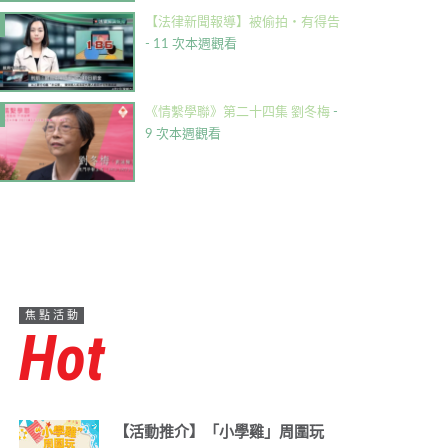
【法律新聞報導】被偷拍・有得告
- 11 次本週觀看
《情繫學聯》第二十四集 劉冬梅
-
9 次本週觀看
焦點活動
Hot
【活動推介】「小學雞」周圍玩