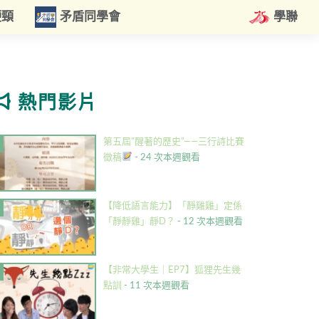
硬頸
矛盾同學會
學聯
熱門影片
第五屆”醒著的歷史”——三行詩比賽
徵稿
- 24 次本週觀看
【降低語言能力】「靜雞雞」定係
「靜靜雞」靜D？
- 12 次本週觀看
【非常大學生｜EP7】狐狸先生幾
點訓
- 11 次本週觀看