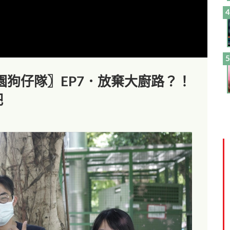
園狗仔隊〗EP7．放棄大廚路？！
吧