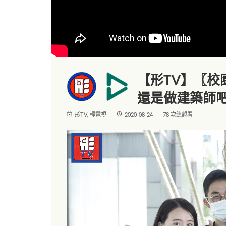
【形TV】〖校
還是做建築師
live_tv
access_time
形TV
,
輕電視
2020-08-24
78 次總觀看