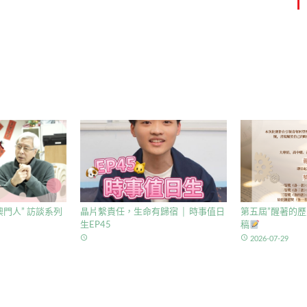
門人” 訪談系列
晶片繫責任，生命有歸宿 │ 時事值日
第五屆”醒著的歷
生EP45
稿
access_time
access_time
2026-07-29