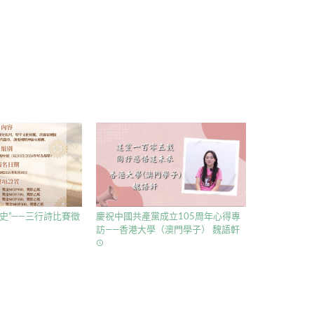
史”——三行詩比賽徵
慶祝中國共產黨成立105周年心得專
訪——香港大學（澳門學子） 魏語軒
access_time