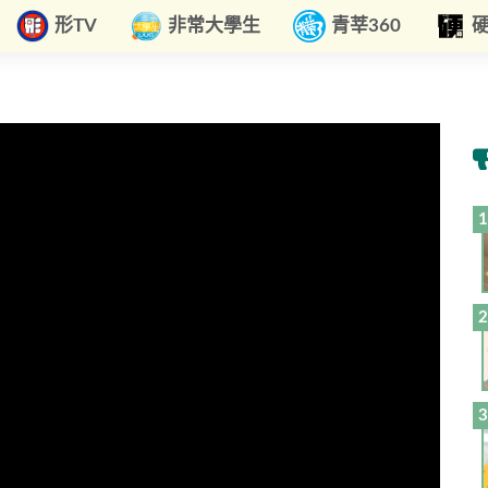
形TV
非常大學生
青莘360