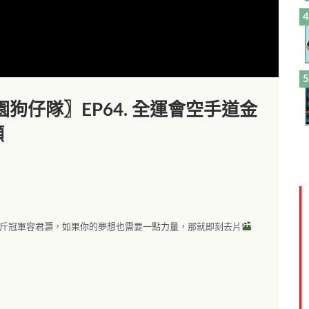
狗仔隊〗EP64. 全運會空手道金
灝
公斤冠軍容君灝，如果你的夢想也需要一點力量，那就即刻去片