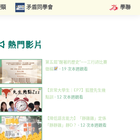
硬頸
矛盾同學會
學聯
熱門影片
第五屆”醒著的歷史”——三行詩比賽
徵稿
- 19 次本週觀看
【非常大學生｜EP7】狐狸先生幾
點訓
- 12 次本週觀看
【降低語言能力】「靜雞雞」定係
「靜靜雞」靜D？
- 12 次本週觀看