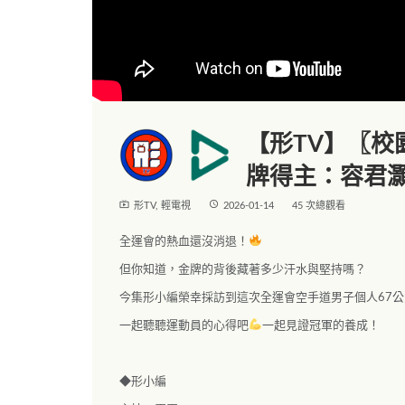
【形TV】〖校園
牌得主：容君
live_tv
access_time
形TV
,
輕電視
2026-01-14
45 次總觀看
全運會的熱血還沒消退！
但你知道，金牌的背後藏著多少汗水與堅持嗎？
今集形小編榮幸採訪到這次全運會空手道男子個人67
一起聽聽運動員的心得吧
一起見證冠軍的養成！
◆形小編