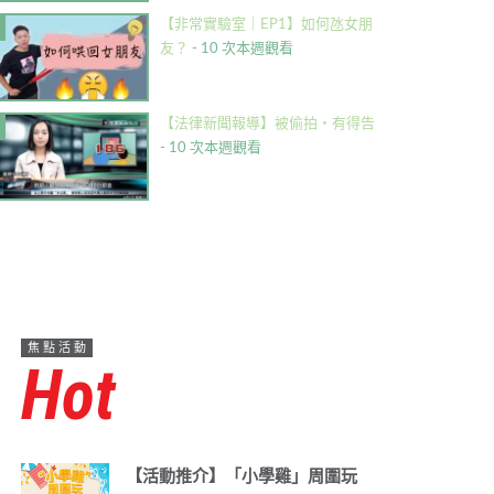
【非常實驗室｜EP1】如何氹女朋
友？
- 10 次本週觀看
【法律新聞報導】被偷拍・有得告
- 10 次本週觀看
焦點活動
Hot
【活動推介】「小學雞」周圍玩