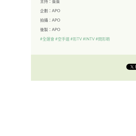
主持：蛋蛋
企劃：APO
拍攝：APO
後製：APO
#全運會
#空手道
#形TV
#INTV
#問形啲