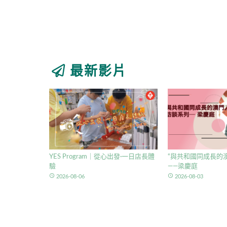
最新影片
YES Program｜從心出發·一日店長體
“與共和國同成長的澳
驗
——梁慶庭
access_time
access_time
2026-08-06
2026-08-03