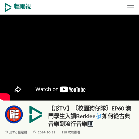
輕電視
Togg
【形TV】〖校園狗仔隊〗EP60 澳
門學生入讀Berklee
如何從古典
音樂到流行音樂
live_tv
access_time
形TV
,
輕電視
2024-10-31
118 次總觀看