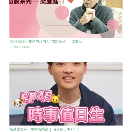
“與共和國同成長的澳門人” 訪談系列——梁慶庭
access_time
2026-08-03
晶片繫責任，生命有歸宿 │ 時事值日生EP45