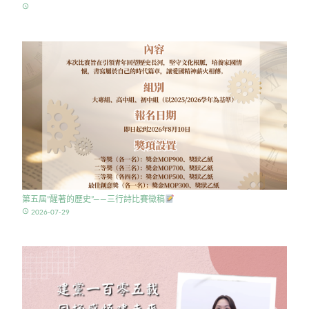
access_time
第五屆”醒著的歷史”——三行詩比賽徵稿
access_time
2026-07-29