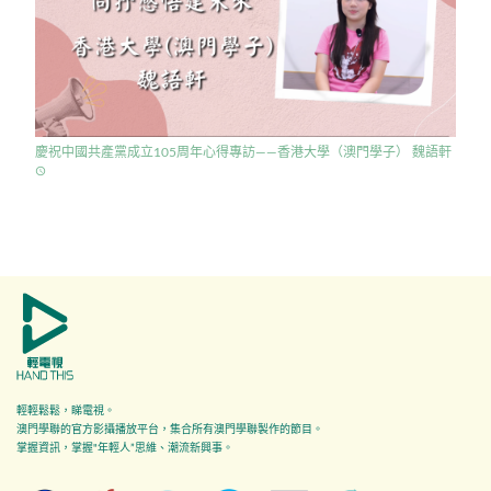
慶祝中國共產黨成立105周年心得專訪——香港大學（澳門學子） 魏語軒
access_time
輕輕鬆鬆，睇電視。
澳門學聯的官方影攝播放平台，集合所有澳門學聯製作的節目。
掌握資訊，掌握"年輕人”思維、潮流新興事。