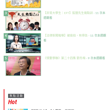
【非常大學生｜EP7】狐狸先生幾點訓
- 11 次本
週觀看
【法律新聞報導】被偷拍・有得告
- 11 次本週觀
看
《情繫學聯》第二十四集 劉冬梅
- 9 次本週觀看
焦點活動
Hot