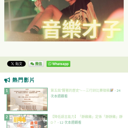
微信
Whatsapp
熱門影片
第五屆”醒著的歷史”——三行詩比賽徵稿
- 24
次本週觀看
【降低語言能力】「靜雞雞」定係「靜靜雞」靜
D？
- 12 次本週觀看