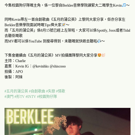
今集校園狗仔隊嘅主角，係一位黎自Berklee音樂學院讀緊大二嘅學生Kevin
～
同時Kevin帶左一首自創歌曲《五月的蒲公英》上黎同大家分享，佢亦分享左
Berklee音樂學院面試時嘅Tips俾大家
～
而「五月的蒲公英」係8月15號已經上左架啦，大家可以係Spotify, Joox或者Tidal
去聽佢嘅歌
而MV都可以係YouTube 到搜尋得到，未聽嘅就快啲去聽啦
～
下集會繼續由《五月的蒲公英》MV拍攝團隊黎同大家分享
主持：Charlie
嘉賓：Kevin IG：@kevinhks @shiscooo
拍攝：APO
後製：阿妹
#五月的蒲公英
#自創歌曲
#失戀
#情歌
#澳門
#形TV
#INTV
#校園狗仔隊