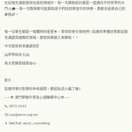
在這個充滿創意與包容的領域中，每一次課程設計都是一扇通向不同世界的大
門🎨🎓。每一次教學都可能幫助孩子們找到學習中的快樂，勇敢去追尋自己的
夢想🌈。
每一位學生都是一個獨特的星星🌟，等待你來引領他們✨如果你準備好探索這個
充滿愛與理解的領域，那就快啲撳入來睇啦！！
今次我地有幸邀請到👂
🤗李秀絲女士🤗
為大家解答疑惑😄🥳
影片
如果同學仔對學科仲有疑問，歡迎私訊小編了解!!
——💙 澳門學聯升學及心理輔導中心💙——
📞 2872 3143
✉️
sup@aecm.org.mo
📱 WeChat: aecm_counseling