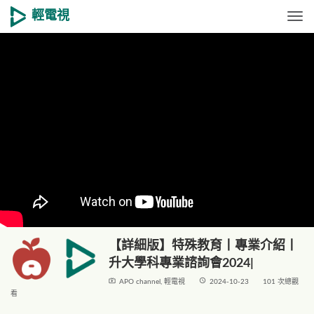
輕電視
Togg
【詳細版】特殊教育丨專業介紹丨
升大學科專業諮詢會2024|
live_tv
access_time
APO channel
,
輕電視
2024-10-23
101 次總觀
看