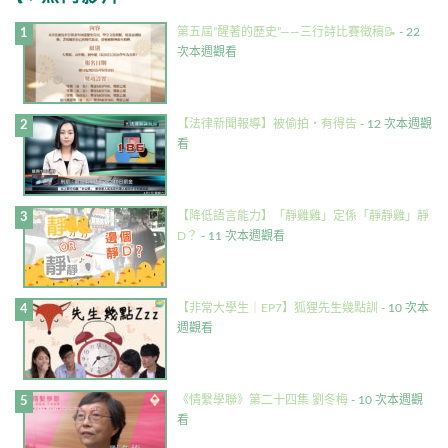
第五屆”醒著的歷史”——三行詩比賽徵稿📝
- 22
次本週觀看
【法律新聞報導】被偷拍・有得告
- 12 次本週觀
看
【降低語言能力】「靜雞雞」定係「靜靜雞」靜
D？
- 11 次本週觀看
【非常大學生｜EP7】狐狸先生幾點訓
- 10 次本
週觀看
《情繫學聯》第二十四集 劉冬梅
- 10 次本週觀
看