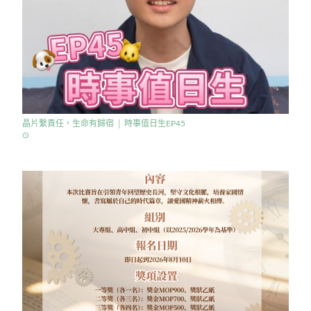
晶片繫責任，生命有歸宿 │ 時事值日生EP45
access_time