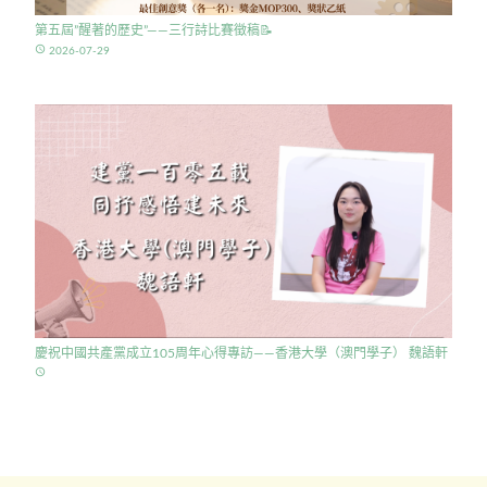
第五屆”醒著的歷史”——三行詩比賽徵稿📝
access_time
2026-07-29
慶祝中國共產黨成立105周年心得專訪——香港大學（澳門學子） 魏語軒
access_time