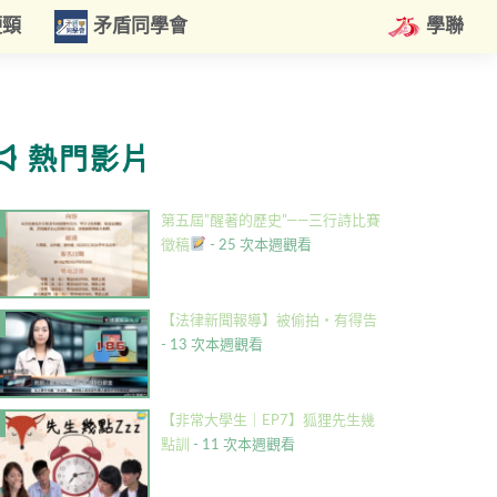
硬頸
矛盾同學會
學聯
熱門影片
第五屆”醒著的歷史”——三行詩比賽
徵稿
- 25 次本週觀看
【法律新聞報導】被偷拍・有得告
- 13 次本週觀看
【非常大學生｜EP7】狐狸先生幾
點訓
- 11 次本週觀看