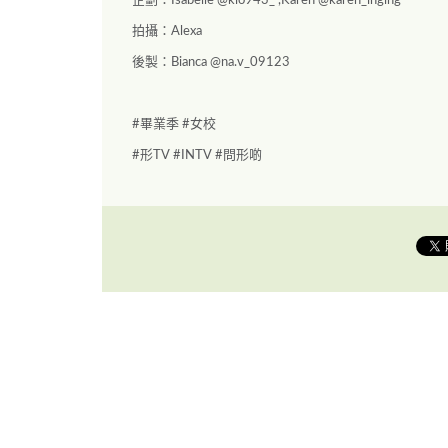
企劃：Isabelle @kio943_ ,Karen @karen_inging
拍攝：Alexa
後製：Bianca @na.v_09123
#畢業季 #女校
#形TV #INTV #問形啲