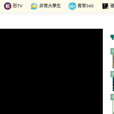
形TV
非常大學生
青莘360