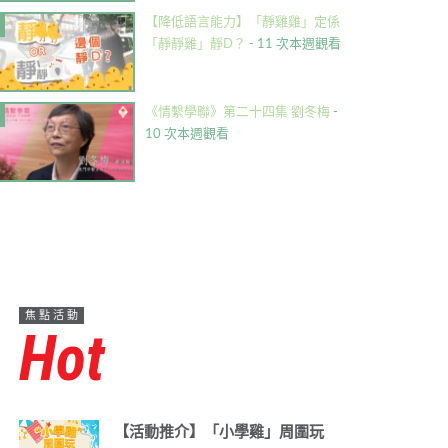
【降低語言能力】「靜雞雞」定係
「靜靜雞」靜D？
- 11 次本週觀看
《情繫學聯》第二十四集 劉冬梅
-
10 次本週觀看
焦點活動
Hot
【活動推介】「小學雞」周圍玩