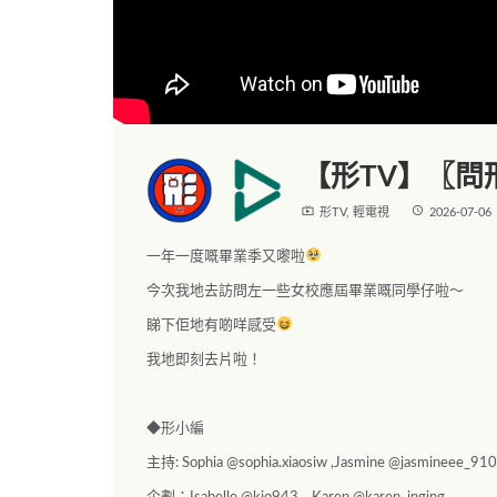
【形TV】〖問
live_tv
access_time
形TV
,
輕電視
2026-07-06
一年一度嘅畢業季又嚟啦
今次我地去訪問左一些女校應屆畢業嘅同學仔啦～
睇下佢地有啲咩感受
我地即刻去片啦！
◆形小編
主持: Sophia @sophia.xiaosiw ,Jasmine @jasmineee_91