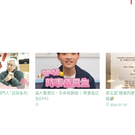
門人” 訪談系列
晶片繫責任，生命有歸宿 │ 時事值日
第五屆”醒著的歷
生EP45
稿
access_time
access_time
2026-07-29