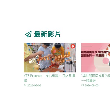
最新影片
YES Program｜從心出發·一日店長體
“與共和國同成長的澳
驗
——梁慶庭
access_time
access_time
2026-08-06
2026-08-03