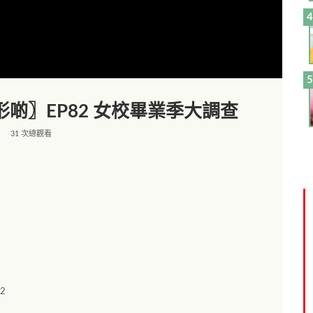
形啲〗EP82 女校畢業季大調查
31 次總觀看
02