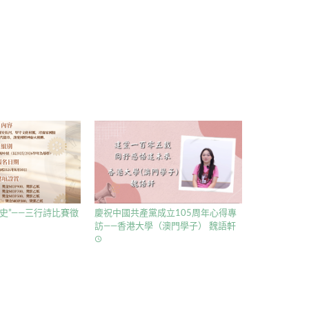
史”——三行詩比賽徵
慶祝中國共產黨成立105周年心得專
訪——香港大學（澳門學子） 魏語軒
access_time