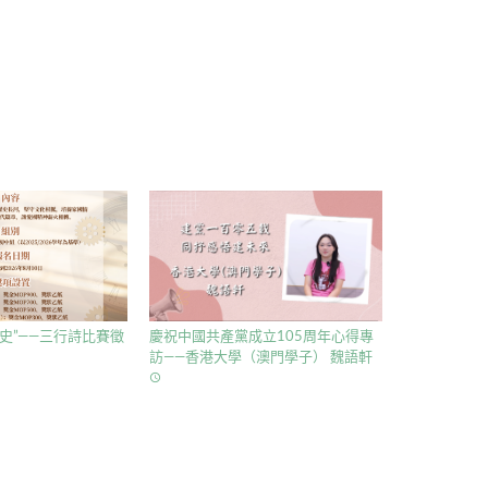
史”——三行詩比賽徵
慶祝中國共產黨成立105周年心得專
訪——香港大學（澳門學子） 魏語軒
access_time