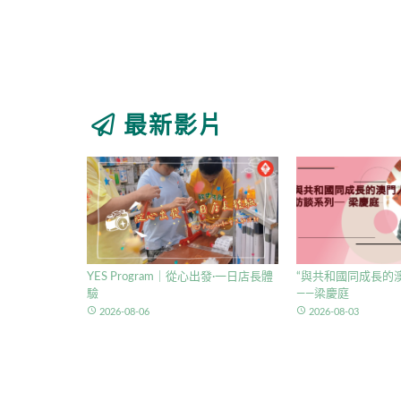
最新影片
YES Program｜從心出發·一日店長體
“與共和國同成長的澳
驗
——梁慶庭
access_time
access_time
2026-08-06
2026-08-03