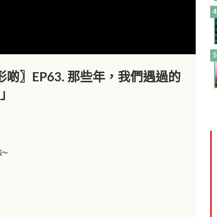
啲〗EP63. 那些年，我們遇過的
事」
」
啦～