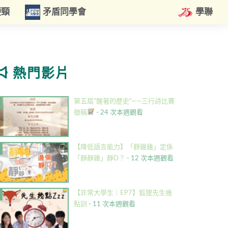
硬頸
矛盾同學會
學聯
熱門影片
第五屆”醒著的歷史”——三行詩比賽
徵稿
- 24 次本週觀看
【降低語言能力】「靜雞雞」定係
「靜靜雞」靜D？
- 12 次本週觀看
【非常大學生｜EP7】狐狸先生幾
點訓
- 11 次本週觀看