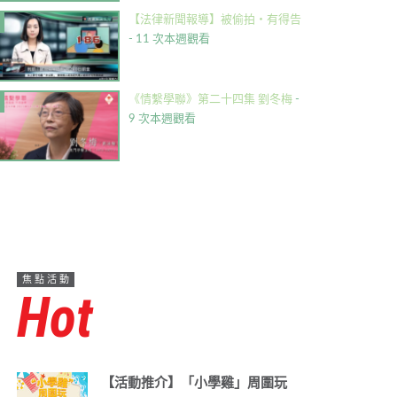
【法律新聞報導】被偷拍・有得告
- 11 次本週觀看
《情繫學聯》第二十四集 劉冬梅
-
9 次本週觀看
焦點活動
Hot
【活動推介】「小學雞」周圍玩