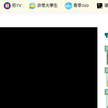
形TV
非常大學生
青莘360