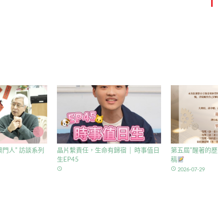
門人” 訪談系列
晶片繫責任，生命有歸宿 │ 時事值日
第五屆”醒著的歷
生EP45
稿
access_time
access_time
2026-07-29