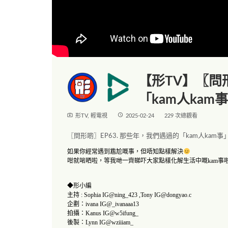
【形TV】〖問形
「kam人kam
live_tv
access_time
形TV
,
輕電視
2025-02-24
229 次總觀看
〖問形啲〗EP63. 那些年，我們遇過的「kam人kam事
如果你經常遇到尷尬嘅事，但唔知點樣解決
咁就啱晒啦，等我哋一齊睇吓大家點樣化解生活中嘅kam事
◆形小編
主持 : Sophia IG@ning_423 ,Tony
IG@dongyao.c
企劃：ivana IG@_ivanaaa13
拍攝：Kanus IG@w5ifung_
後製：Lynn IG@wziiiam_