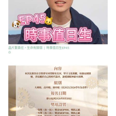
晶片繫責任，生命有歸宿 │ 時事值日生EP45
access_time