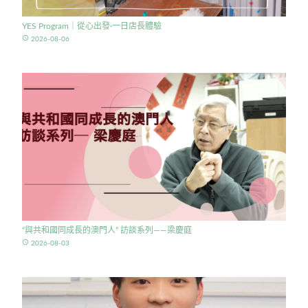
YES Program｜從心出發·一日店長體驗
access_time
2026-08-06
“與共和國同成長的澳門人” 訪談系列——梁慶庭
access_time
2026-08-03