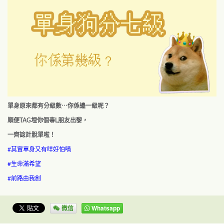
單身原來都有分級數⋯你係邊一級呢？
順便TAG埋你個毒L朋友出黎，
一齊諗計脫單啦！
#其實單身又有咩好怕喎
#生命滿希望
#前路由我創
微信
Whatsapp