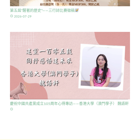
第五屆”醒著的歷史”——三行詩比賽徵稿
access_time
2026-07-29
慶祝中國共產黨成立105周年心得專訪——香港大學（澳門學子） 魏語軒
access_time