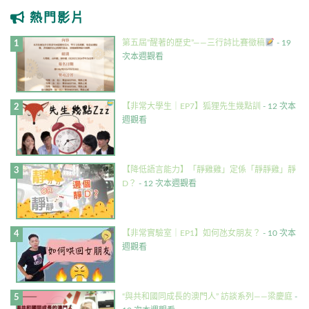
熱門影片
第五屆”醒著的歷史”——三行詩比賽徵稿
- 19
次本週觀看
【非常大學生｜EP7】狐狸先生幾點訓
- 12 次本
週觀看
【降低語言能力】「靜雞雞」定係「靜靜雞」靜
D？
- 12 次本週觀看
【非常實驗室｜EP1】如何氹女朋友？
- 10 次本
週觀看
“與共和國同成長的澳門人” 訪談系列——梁慶庭
-