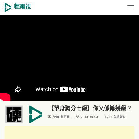
輕電視
Togg
【單身狗分七級】你又係第幾級？
live_tv
access_time
硬頸
,
輕電視
2018-10-03
4,214 次總觀看