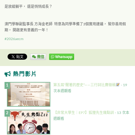
是放縱躺平， 還是悄悄成長？
澳門學聯副監事長 方海金老師 特意為同學準備了3個實用建議， 幫你善用假
期， 開啟更有意義的一年！
#2026aecm
微信
Whatsapp
熱門影片
第五屆”醒著的歷史”——三行詩比賽徵稿
- 19
次本週觀看
【非常大學生｜EP7】狐狸先生幾點訓
- 13 次本
週觀看