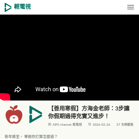
輕電視
Togg
【善用寒假】方海金老師：3步讓
你假期過得充實又進步！
live_tv
access_time
APO channel
,
輕電視
2026-02-26
37 次總觀看
新年將至， 寒假你打算怎麼過？