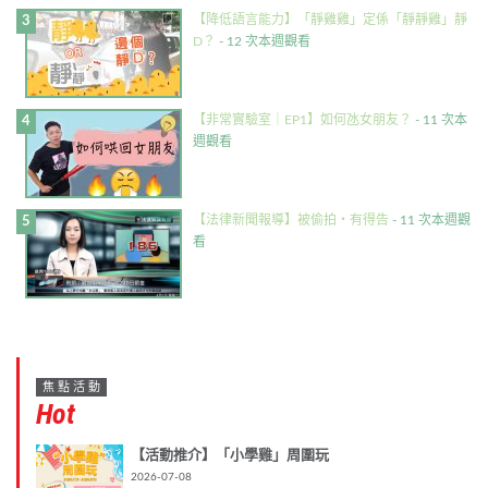
【降低語言能力】「靜雞雞」定係「靜靜雞」靜
D？
- 12 次本週觀看
【非常實驗室｜EP1】如何氹女朋友？
- 11 次本
週觀看
【法律新聞報導】被偷拍・有得告
- 11 次本週觀
看
焦點活動
Hot
【活動推介】「小學雞」周圍玩
2026-07-08