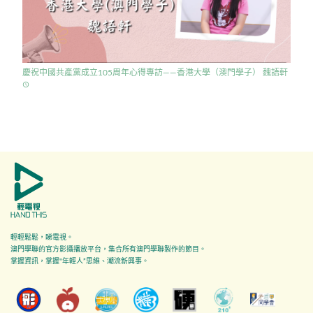
慶祝中國共產黨成立105周年心得專訪——香港大學（澳門學子） 魏語軒
access_time
輕輕鬆鬆，睇電視。
澳門學聯的官方影攝播放平台，集合所有澳門學聯製作的節目。
掌握資訊，掌握"年輕人”思維、潮流新興事。