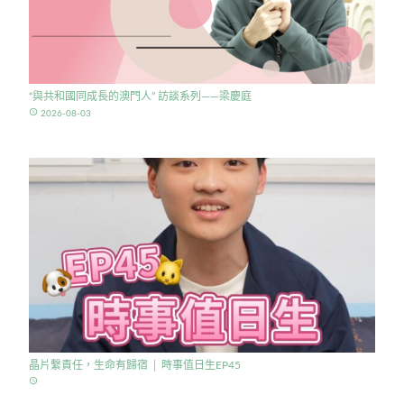
“與共和國同成長的澳門人” 訪談系列——梁慶庭
access_time
2026-08-03
晶片繫責任，生命有歸宿 │ 時事值日生EP45
access_time