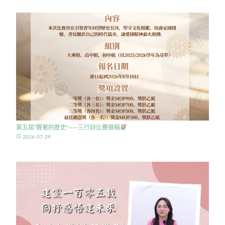
第五屆”醒著的歷史”——三行詩比賽徵稿
access_time
2026-07-29