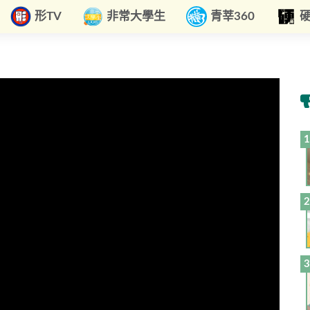
形TV
非常大學生
青莘360