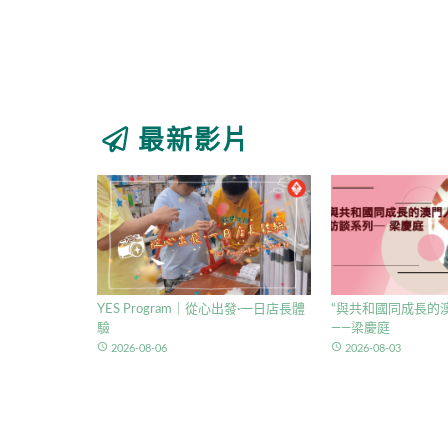
最新影片
YES Program｜從心出發·一日店長體
“與共和國同成長的澳
驗
——梁慶庭
access_time
access_time
2026-08-06
2026-08-03