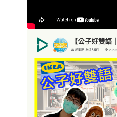
【公子好雙語｜
live_tv
access_time
輕電視
,
非常大學生
2020-