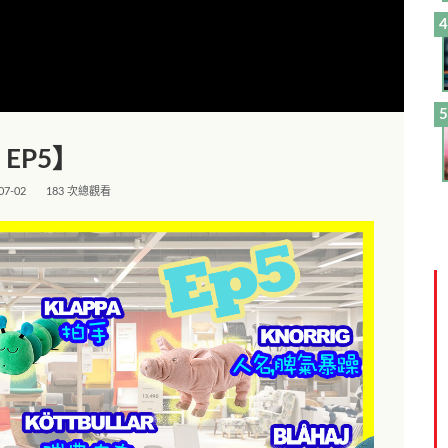
EP5】
07-02
183 次總觀看