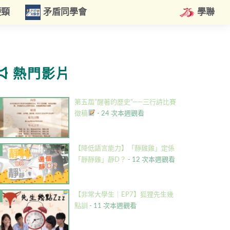
硬頸
矛盾同學會
學聯
熱門影片
第五屆”醒著的歷史”——三行詩比賽
徵稿
- 24 次本週觀看
【降低語言能力】「靜雞雞」定係
「靜靜雞」靜D？
- 12 次本週觀看
【非常大學生｜EP7】狐狸先生幾
點訓
- 11 次本週觀看