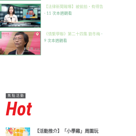
【法律新聞報導】被偷拍・有得告
- 11 次本週觀看
《情繫學聯》第二十四集 劉冬梅
-
9 次本週觀看
焦點活動
Hot
【活動推介】「小學雞」周圍玩