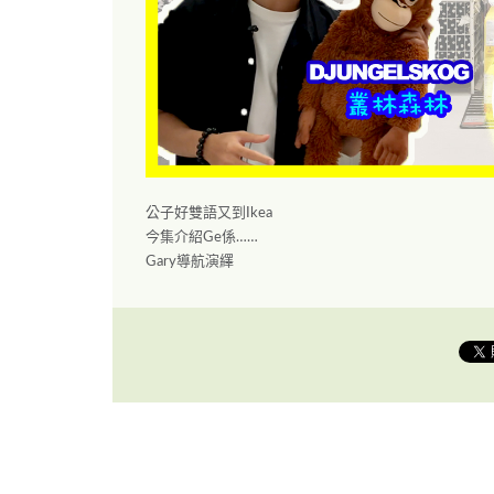
公子好雙語又到Ikea
今集介紹Ge係……
Gary導航演繹