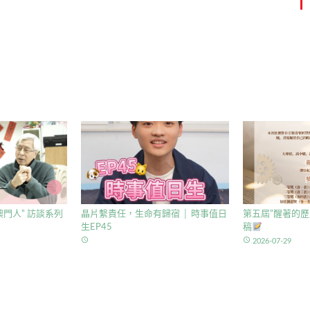
門人” 訪談系列
晶片繫責任，生命有歸宿 │ 時事值日
第五屆”醒著的歷
生EP45
稿
access_time
access_time
2026-07-29