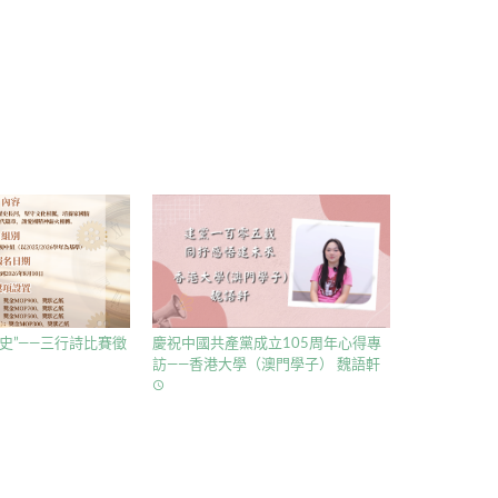
史”——三行詩比賽徵
慶祝中國共產黨成立105周年心得專
訪——香港大學（澳門學子） 魏語軒
access_time