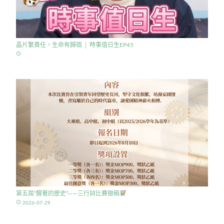
晶片繫責任，生命有歸宿 │ 時事值日生EP45
access_time
第五屆”醒著的歷史”——三行詩比賽徵稿
access_time
2026-07-29