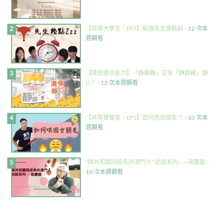
【非常大學生｜EP7】狐狸先生幾點訓
- 12 次本
週觀看
【降低語言能力】「靜雞雞」定係「靜靜雞」靜
D？
- 12 次本週觀看
【非常實驗室｜EP1】如何氹女朋友？
- 10 次本
週觀看
“與共和國同成長的澳門人” 訪談系列——梁慶庭
-
10 次本週觀看