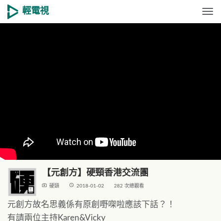
輕電視
Togg
【元創方】硬頸香港交流團
live_tv
access_time
硬頸
2018-01-02
282 次總觀看
元創方故名思義係有原創嘢㗎啦應該下話？！
有請兩位主持Karen&Vicky