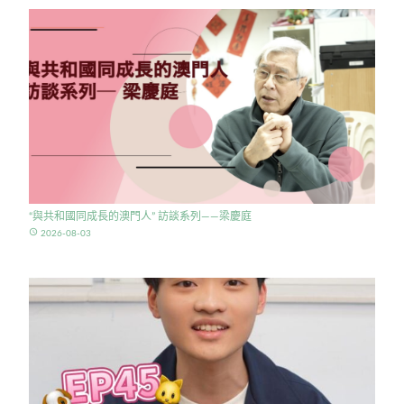
“與共和國同成長的澳門人” 訪談系列——梁慶庭
access_time
2026-08-03