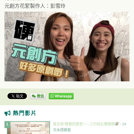
元創方花絮製作人：彭雪玲
微信
Whatsapp
熱門影片
第五屆”醒著的歷史”——三行詩比賽徵稿
- 19
次本週觀看