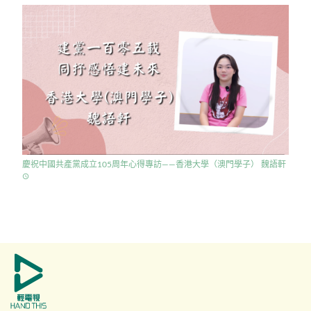
慶祝中國共產黨成立105周年心得專訪——香港大學（澳門學子） 魏語軒
access_time