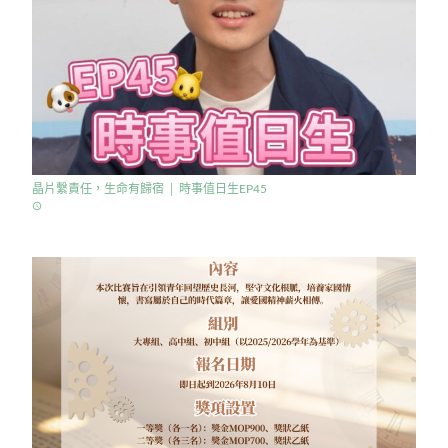
晶片繫責任，生命有歸宿 │ 時事值日生EP45
access_time