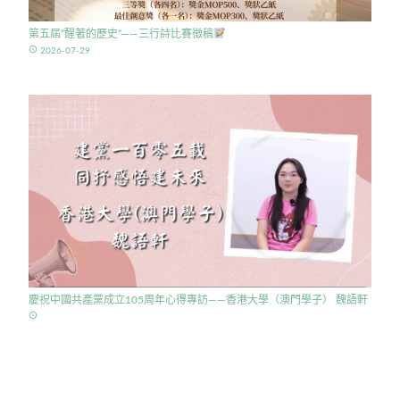
第五屆”醒著的歷史”——三行詩比賽徵稿
access_time
2026-07-29
慶祝中國共產黨成立105周年心得專訪——香港大學（澳門學子） 魏語軒
access_time