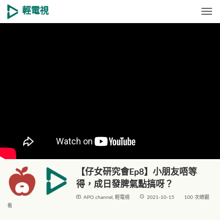
輕電視
Togg
【仔女研究會Ep8】小朋友唔等
得，成日發脾氣點搞呀？
live_tv
access_time
APO channel
,
輕電視
2021-10-15
100 次總觀
看