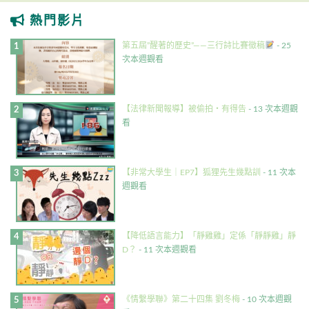
熱門影片
第五屆”醒著的歷史”——三行詩比賽徵稿
- 25
次本週觀看
【法律新聞報導】被偷拍・有得告
- 13 次本週觀
看
【非常大學生｜EP7】狐狸先生幾點訓
- 11 次本
週觀看
【降低語言能力】「靜雞雞」定係「靜靜雞」靜
D？
- 11 次本週觀看
《情繫學聯》第二十四集 劉冬梅
- 10 次本週觀