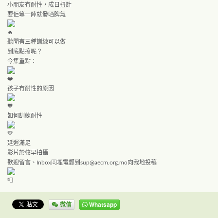
小朋友冇耐性，成日扭計
要佢等一陣就發哂脾氣
聽聞有三種訓練可以做
到底點搞呢？
今集重點：
孩子冇耐性的原因
如何訓練耐性
延遲滿足
影片於較早拍攝
歡迎留言、Inbox同埋電郵到
sup@aecm.org.mo
向我地投稿
微信
Whatsapp