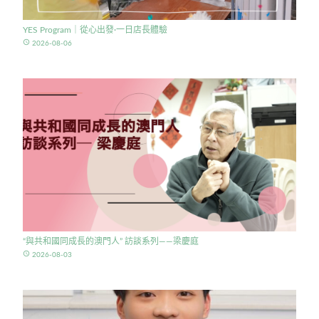
YES Program｜從心出發·一日店長體驗
access_time
2026-08-06
“與共和國同成長的澳門人” 訪談系列——梁慶庭
access_time
2026-08-03