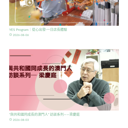
YES Program｜從心出發·一日店長體驗
access_time
2026-08-06
“與共和國同成長的澳門人” 訪談系列——梁慶庭
access_time
2026-08-03