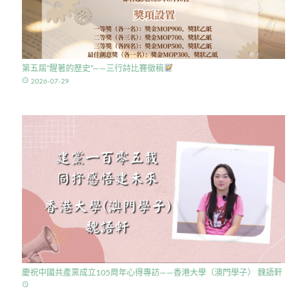
第五屆”醒著的歷史”——三行詩比賽徵稿
access_time
2026-07-29
慶祝中國共產黨成立105周年心得專訪——香港大學（澳門學子） 魏語軒
access_time