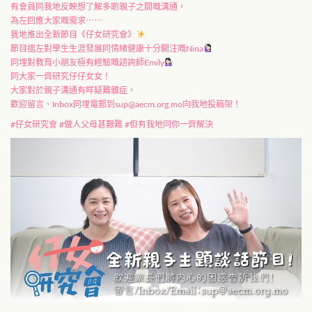
有會員同我地反映想了解多啲親子之間嘅溝通，
為左回應大家嘅需求⋯⋯
我地推出全新節目《仔女研究會》
節目搵左對學生生涯發展同情緒健康十分關注嘅Nina
同埋對教育小朋友極有經驗嘅諮詢師Emily
同大家一齊研究仔仔女女！
大家對於親子溝通有咩疑難雜症，
歡迎留言、Inbox同埋電郵到
sup@aecm.org.mo
向我地投稿架！
#仔女研究會 #做人父母甚艱難 #但有我地同你一齊解決