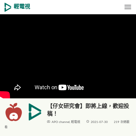
輕電視
Togg
【仔女研究會】即將上線，歡迎投
稿！
live_tv
access_time
APO channel
,
輕電視
2021-07-30
219 次總觀
看