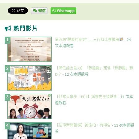
微信
Whatsapp
熱門影片
第五屆”醒著的歷史”——三行詩比賽徵稿
- 24
次本週觀看
【降低語言能力】「靜雞雞」定係「靜靜雞」靜
D？
- 12 次本週觀看
【非常大學生｜EP7】狐狸先生幾點訓
- 11 次本
週觀看
【法律新聞報導】被偷拍・有得告
- 11 次本週觀
看