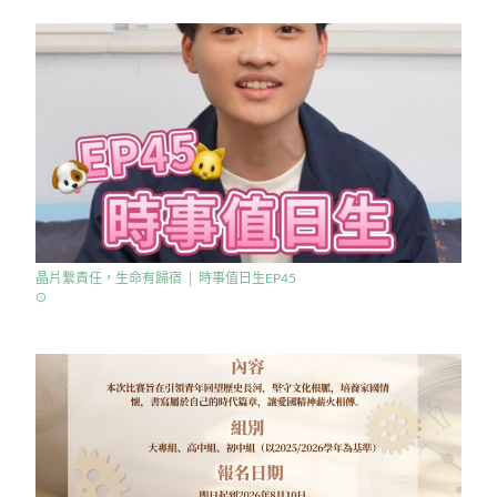
晶片繫責任，生命有歸宿 │ 時事值日生EP45
access_time