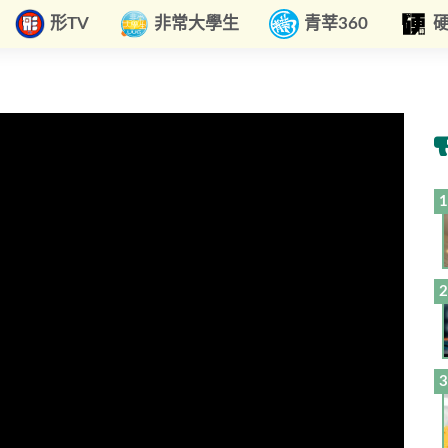
形TV
非常大學生
青莘360