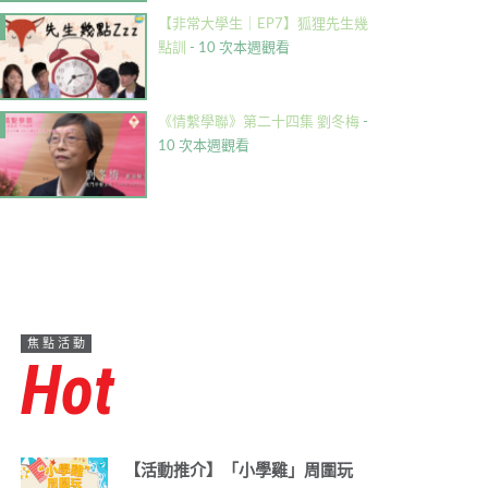
【非常大學生｜EP7】狐狸先生幾
點訓
- 10 次本週觀看
《情繫學聯》第二十四集 劉冬梅
-
10 次本週觀看
焦點活動
Hot
【活動推介】「小學雞」周圍玩