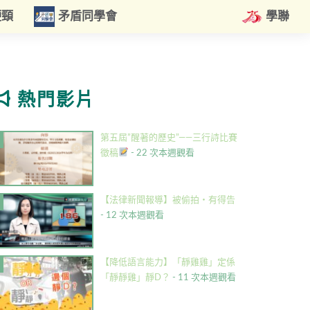
硬頸
矛盾同學會
學聯
熱門影片
第五屆”醒著的歷史”——三行詩比賽
徵稿
- 22 次本週觀看
【法律新聞報導】被偷拍・有得告
- 12 次本週觀看
【降低語言能力】「靜雞雞」定係
「靜靜雞」靜D？
- 11 次本週觀看