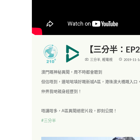
【三分半：EP
live_tv
access_time
三分半
,
輕電視
2019-11-1
澳門嘅神秘異聞，周不時都會聽到
但估唔到，連啱啱填好嘅新城A區，港珠澳大橋嘅入口
仲畀我哋親身經歷到！
唔講咁多，A區異聞絕密片段，即刻公開！
#三分半