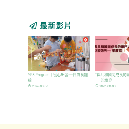
最新影片
YES Program｜從心出發·一日店長體
“與共和國同成長的澳
驗
——梁慶庭
access_time
access_time
2026-08-06
2026-08-03