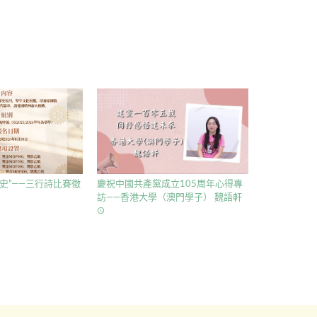
史”——三行詩比賽徵
慶祝中國共產黨成立105周年心得專
訪——香港大學（澳門學子） 魏語軒
access_time