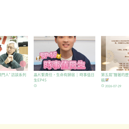
門人” 訪談系列
晶片繫責任，生命有歸宿 │ 時事值日
第五屆”醒著的歷
生EP45
稿
access_time
access_time
2026-07-29