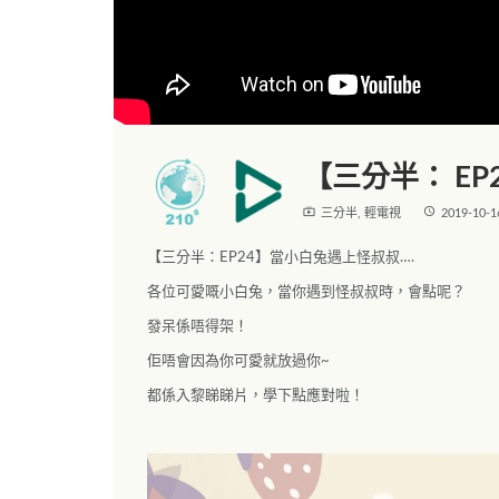
【三分半： EP
live_tv
access_time
三分半
,
輕電視
2019-10-1
【三分半：EP24】當小白兔遇上怪叔叔….
各位可愛嘅小白兔，當你遇到怪叔叔時，會點呢？
發呆係唔得架！
佢唔會因為你可愛就放過你~
都係入黎睇睇片，學下點應對啦！