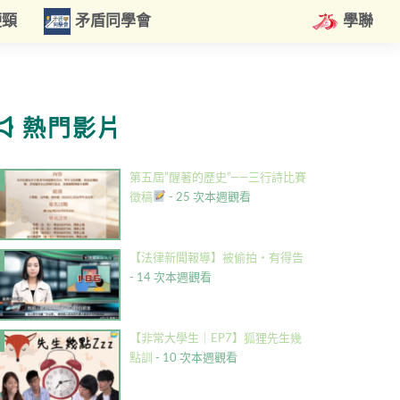
硬頸
矛盾同學會
學聯
熱門影片
第五屆”醒著的歷史”——三行詩比賽
徵稿
- 25 次本週觀看
【法律新聞報導】被偷拍・有得告
- 14 次本週觀看
【非常大學生｜EP7】狐狸先生幾
點訓
- 10 次本週觀看