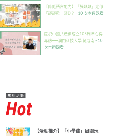
【降低語言能力】「靜雞雞」定係
「靜靜雞」靜D？
- 10 次本週觀看
慶祝中國共產黨成立105周年心得
專訪——澳門科技大學 劉迦南
- 10
次本週觀看
焦點活動
Hot
【活動推介】「小學雞」周圍玩