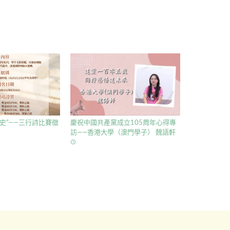
史”——三行詩比賽徵
慶祝中國共產黨成立105周年心得專
訪——香港大學（澳門學子） 魏語軒
access_time