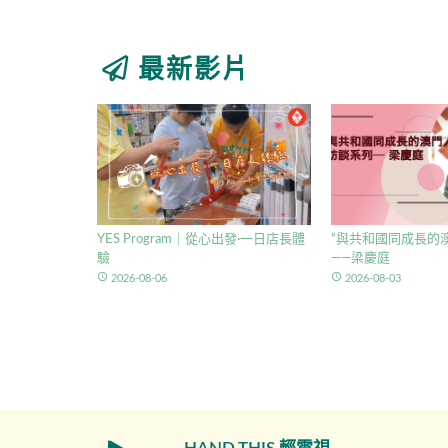
最新影片
YES Program｜從心出發·一日店長體
“與共和國同成長的澳
驗
——梁慶庭
access_time
access_time
2026-08-06
2026-08-03