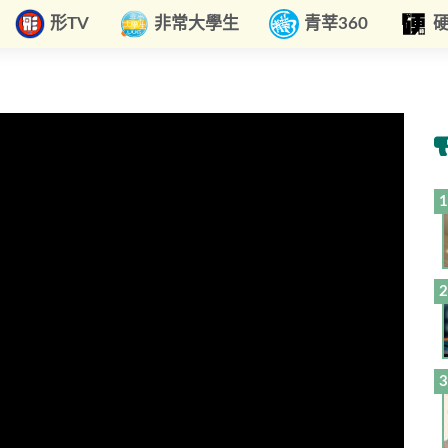
形TV
非常大學生
青莘360