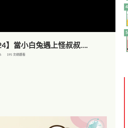
24】當小白兔遇上怪叔叔….
6
195 次總觀看