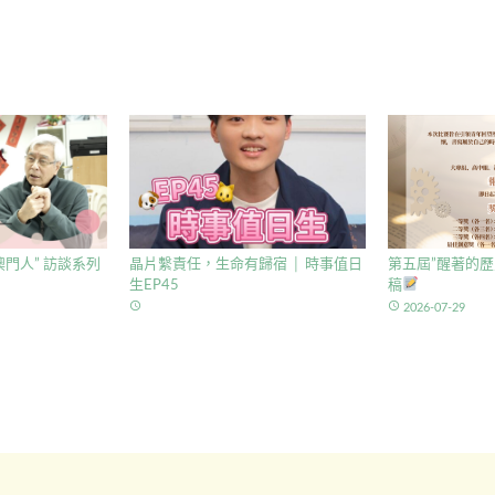
門人” 訪談系列
晶片繫責任，生命有歸宿 │ 時事值日
第五屆”醒著的歷
生EP45
稿
access_time
access_time
2026-07-29