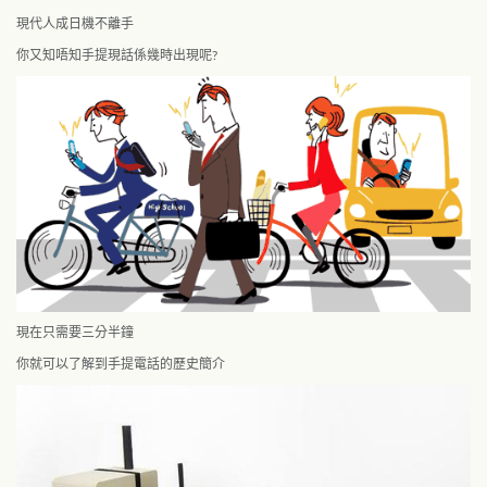
現代人成日機不離手
你又知唔知手提現話係幾時出現呢?
現在只需要三分半鐘
你就可以了解到手提電話的歷史簡介