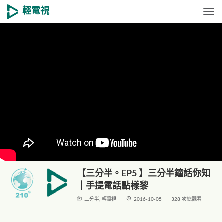
輕電視
Togg
【三分半。EP5 】三分半鐘話你知
｜手提電話點樣黎
live_tv
access_time
三分半
,
輕電視
2016-10-05
328 次總觀看