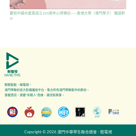
慶祝中國共產黨成立105周年心得專訪——香港大學（澳門學子） 魏語軒
access_time
輕輕鬆鬆，睇電視。
澳門學聯的官方影攝播放平台，集合所有澳門學聯製作的節目。
掌握資訊，掌握"年輕人”思維、潮流新興事。
Copyright © 2026 澳門中華學生聯合總會 - 輕電視