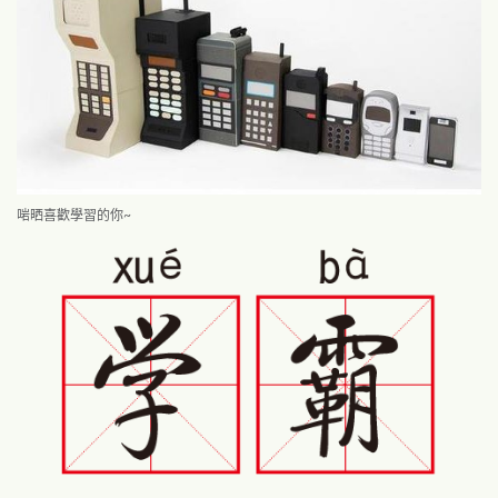
啱晒喜歡學習的你~