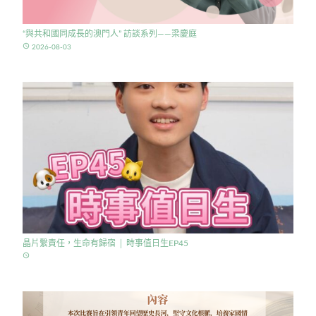
“與共和國同成長的澳門人” 訪談系列——梁慶庭
access_time
2026-08-03
晶片繫責任，生命有歸宿 │ 時事值日生EP45
access_time