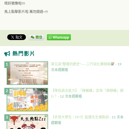
唔好猶豫啦!!!!
馬上點擊影片啦 萬勿錯過~!!!
微信
Whatsapp
熱門影片
第五屆”醒著的歷史”——三行詩比賽徵稿
- 19
次本週觀看
【降低語言能力】「靜雞雞」定係「靜靜雞」靜
D？
- 12 次本週觀看
【非常大學生｜EP7】狐狸先生幾點訓
- 11 次本
週觀看