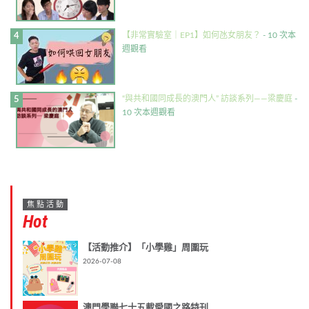
【非常實驗室｜EP1】如何氹女朋友？
- 10 次本
週觀看
“與共和國同成長的澳門人” 訪談系列——梁慶庭
-
10 次本週觀看
焦點活動
Hot
【活動推介】「小學雞」周圍玩
2026-07-08
澳門學聯七十五載愛國之路特刊