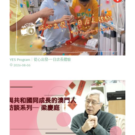
YES Program｜從心出發·一日店長體驗
access_time
2026-08-06