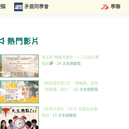
硬頸
矛盾同學會
學聯
熱門影片
第五屆”醒著的歷史”——三行詩比賽
徵稿
- 24 次本週觀看
【降低語言能力】「靜雞雞」定係
「靜靜雞」靜D？
- 12 次本週觀看
【非常大學生｜EP7】狐狸先生幾
點訓
- 11 次本週觀看