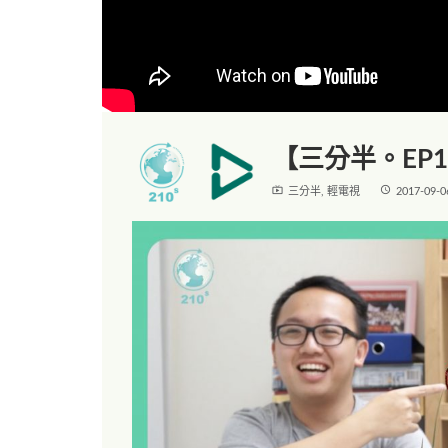
【三分半。EP
live_tv
access_time
三分半
,
輕電視
2017-09-0