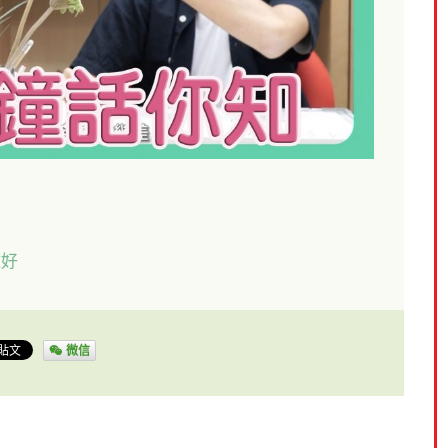
文好
微信