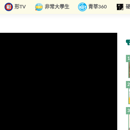
形TV
非常大學生
青莘360