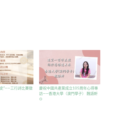
史”——三行詩比賽徵
慶祝中國共產黨成立105周年心得專
訪——香港大學（澳門學子） 魏語軒
access_time