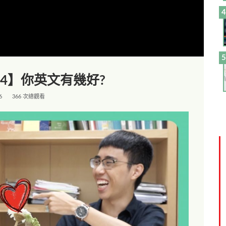
14】你英文有幾好?
6
366 次總觀看