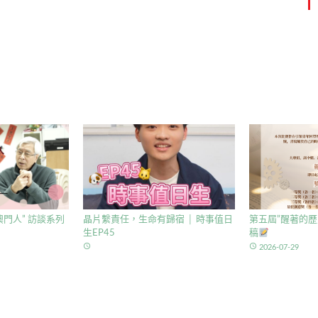
門人” 訪談系列
晶片繫責任，生命有歸宿 │ 時事值日
第五屆”醒著的歷
生EP45
稿
access_time
access_time
2026-07-29