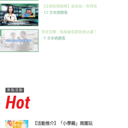
【法律新聞報導】被偷拍・有得告
- 11 次本週觀看
青莘突擊｜點解暑假要我做功課？
- 9 次本週觀看
焦點活動
Hot
【活動推介】「小學雞」周圍玩