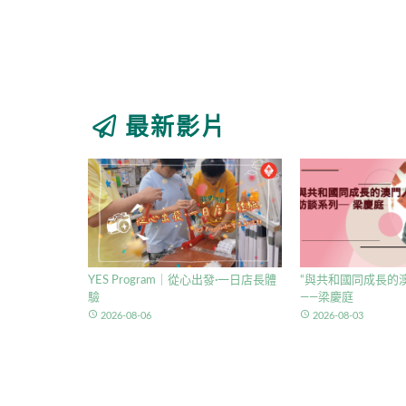
最新影片
YES Program｜從心出發·一日店長體
“與共和國同成長的澳
驗
——梁慶庭
access_time
access_time
2026-08-06
2026-08-03