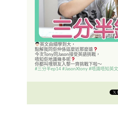
英文由細學到大，
點解我同佢仲係這麼近那麼遠
今次Tony同Jason接受英語挑戰，
唔知佢地識幾多呢
你都叫埋朋友入黎一齊挑戰下啦～
#
三分半ep14
#
JasonXtony
#
唔識唔知英