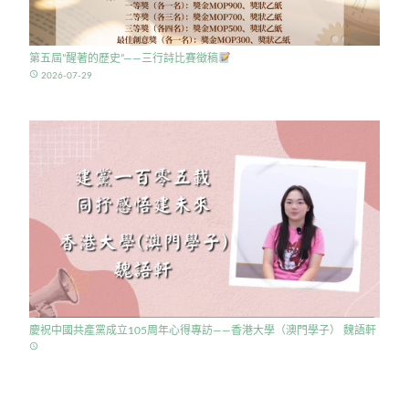
第五屆”醒著的歷史”——三行詩比賽徵稿
access_time
2026-07-29
慶祝中國共產黨成立105周年心得專訪——香港大學（澳門學子） 魏語軒
access_time