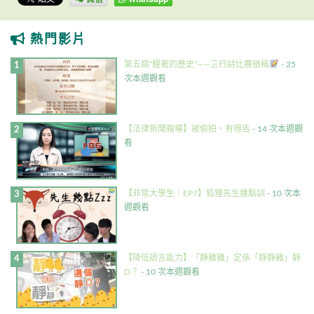
熱門影片
第五屆”醒著的歷史”——三行詩比賽徵稿
- 25
次本週觀看
【法律新聞報導】被偷拍・有得告
- 14 次本週觀
看
【非常大學生｜EP7】狐狸先生幾點訓
- 10 次本
週觀看
【降低語言能力】「靜雞雞」定係「靜靜雞」靜
D？
- 10 次本週觀看