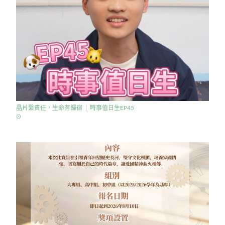
晶片繫責任，生命有歸宿 │ 時事值日生EP45
access_time