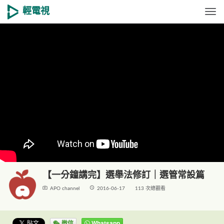
輕電視
Togg
【一分鐘講完】選舉法修訂｜選管常設篇
live_tv
access_time
APO channel
2016-06-17
113 次總觀看
微信
Whatsapp