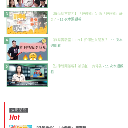
【降低語言能力】「靜雞雞」定係「靜靜雞」靜
D？
- 12 次本週觀看
【非常實驗室｜EP1】如何氹女朋友？
- 11 次本
週觀看
【法律新聞報導】被偷拍・有得告
- 11 次本週觀
看
焦點活動
Hot