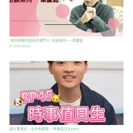
“與共和國同成長的澳門人” 訪談系列——梁慶庭
access_time
2026-08-03
晶片繫責任，生命有歸宿 │ 時事值日生EP45