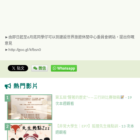
►由即日起至6月底同學仔可以到建設世界旅遊休閒中心委員會網站，提出你嘅
意見
►http://goo.gl/kfbsn0
微信
Whatsapp
熱門影片
第五屆”醒著的歷史”——三行詩比賽徵稿
- 19
次本週觀看
【非常大學生｜EP7】狐狸先生幾點訓
- 13 次本
週觀看