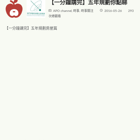
【一分鐘講完】五年規劃你點睇
live_tv
access_time
APO channel
,
時事
,
時事關注
2016-05-26
293
次總觀看
【一分鐘講完】五年規劃房屋篇