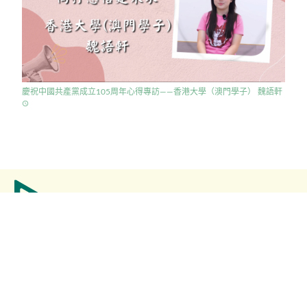
慶祝中國共產黨成立105周年心得專訪——香港大學（澳門學子） 魏語軒
access_time
輕輕鬆鬆，睇電視。
澳門學聯的官方影攝播放平台，集合所有澳門學聯製作的節目。
掌握資訊，掌握"年輕人”思維、潮流新興事。