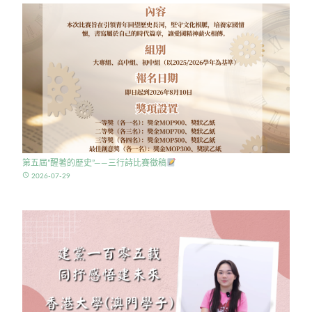
第五屆”醒著的歷史”——三行詩比賽徵稿
access_time
2026-07-29