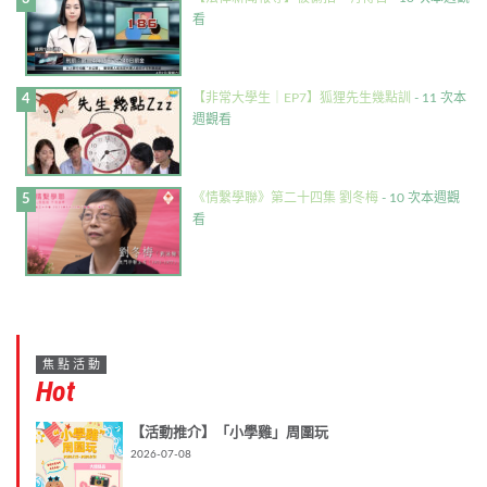
看
【非常大學生｜EP7】狐狸先生幾點訓
- 11 次本
週觀看
《情繫學聯》第二十四集 劉冬梅
- 10 次本週觀
看
焦點活動
Hot
【活動推介】「小學雞」周圍玩
2026-07-08