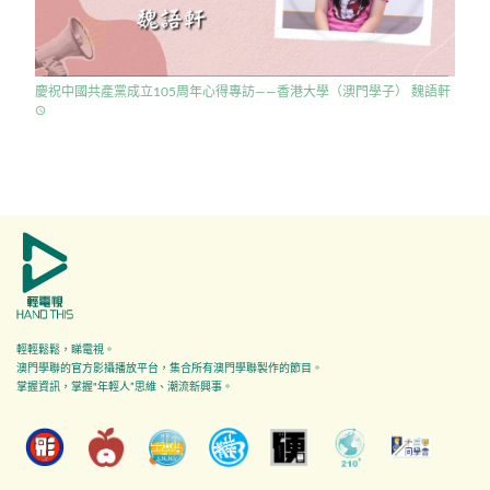
慶祝中國共產黨成立105周年心得專訪——香港大學（澳門學子） 魏語軒
access_time
輕輕鬆鬆，睇電視。
澳門學聯的官方影攝播放平台，集合所有澳門學聯製作的節目。
掌握資訊，掌握"年輕人”思維、潮流新興事。