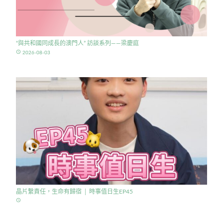
“與共和國同成長的澳門人” 訪談系列——梁慶庭
access_time
2026-08-03
晶片繫責任，生命有歸宿 │ 時事值日生EP45
access_time