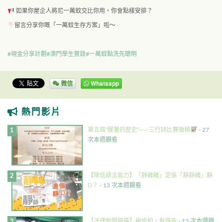
如果你屋企人將尼一萬蚊交比你用，你會點樣安排？
留言分享你嘅「一萬蚊生存方案」啦～
#現金分享計劃
#澳門學生實錄
#一萬蚊點洗先聰明
微信
Whatsapp
熱門影片
第五屆”醒著的歷史”——三行詩比賽徵稿
- 27
次本週觀看
【降低語言能力】「靜雞雞」定係「靜靜雞」靜
D？
- 13 次本週觀看
【法律新聞報導】被偷拍・有得告
- 13 次本週觀