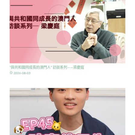
“與共和國同成長的澳門人” 訪談系列——梁慶庭
access_time
2026-08-03