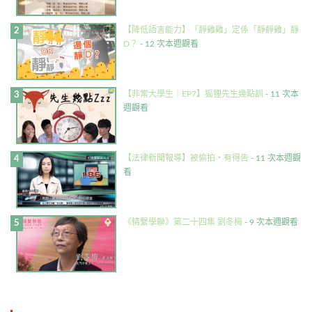
【降低語言能力】「靜雞雞」定係「靜靜雞」靜
D？
- 12 次本週觀看
【非常大學生｜EP7】狐狸先生幾點訓
- 11 次本
週觀看
【法律新聞報導】被偷拍・有得告
- 11 次本週觀
看
《情繫學聯》第二十四集 劉冬梅
- 9 次本週觀看