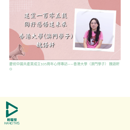
慶祝中國共產黨成立105周年心得專訪——香港大學（澳門學子） 魏語軒
access_time