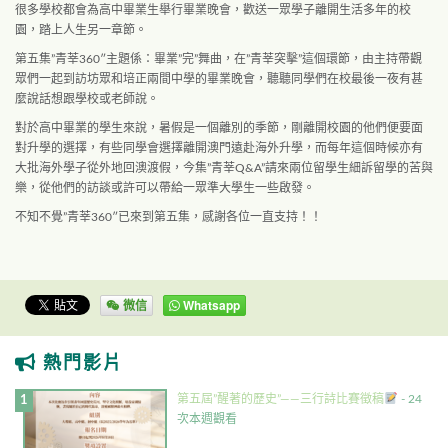
很多學校都會為高中畢業生舉行畢業晚會，歡送一眾學子離開生活多年的校
園，踏上人生另
­一章節。
第五集”青莘360″主題係：畢業”完”舞曲，在”青莘突擊”這個環節，由主持帶觀
眾
­們一起到訪坊眾和培正兩間中學的畢業晚會，聽聽同學們在校最後一夜有甚
麼說話想跟學校
­或老師說。
對於高中畢業的學生來說，暑假是一個離別的季節，剛離開校園的他們便要面
對升學的選擇
­，有些同學會選擇離開澳門遠赴海外升學，而每年這個時候亦有
大批海外學子從外地回澳渡
­假，今集”青莘Q&A”請來兩位留學生細訴留學的苦與
樂，從他們的訪談或許可以帶給一
­眾準大學生一些啟發。
不知不覺”青莘360″已來到第五集，感謝各位一直支持！！
微信
Whatsapp
熱門影片
第五屆”醒著的歷史”——三行詩比賽徵稿
- 24
次本週觀看