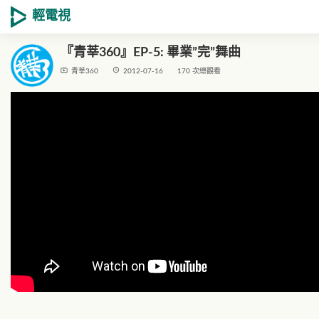
輕電視
『青莘360』EP-5: 畢業”完”舞曲
live_tv
access_time
青莘360
2012-07-16
170 次總觀看