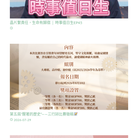
晶片繫責任，生命有歸宿 │ 時事值日生EP45
access_time
第五屆”醒著的歷史”——三行詩比賽徵稿
access_time
2026-07-29