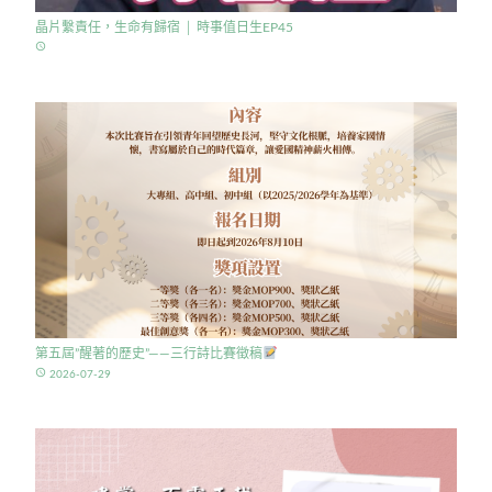
晶片繫責任，生命有歸宿 │ 時事值日生EP45
access_time
第五屆”醒著的歷史”——三行詩比賽徵稿
access_time
2026-07-29