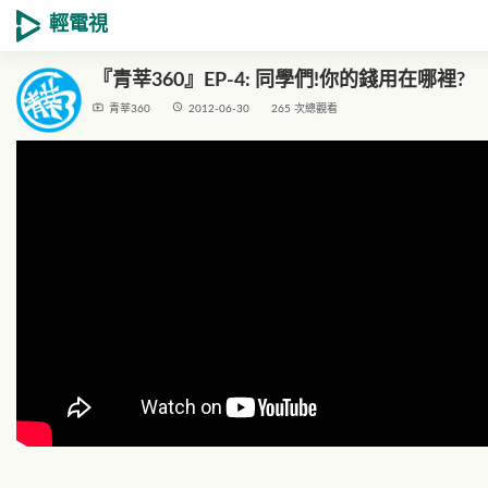
輕電視
『青莘360』EP-4: 同學們!你的錢用在哪裡?
live_tv
access_time
青莘360
2012-06-30
265 次總觀看