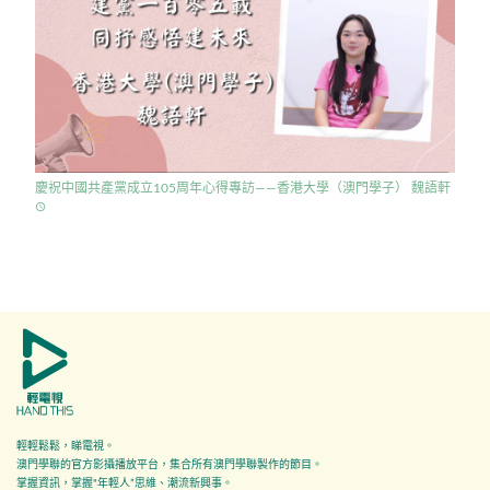
慶祝中國共產黨成立105周年心得專訪——香港大學（澳門學子） 魏語軒
access_time
輕輕鬆鬆，睇電視。
澳門學聯的官方影攝播放平台，集合所有澳門學聯製作的節目。
掌握資訊，掌握"年輕人”思維、潮流新興事。