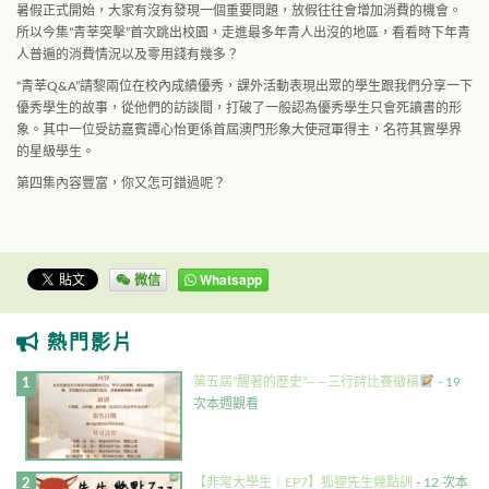
暑假正式開始，大家有沒有發現一個重要問題，放假往往會增加消費的機會。
所以今集
­”青莘突擊”首次跳出校園，走進最多年青人出沒的地區，看看時下年青
人普遍的消費情況
­以及零用錢有幾多？
“青莘Q&A”請黎兩位在校內成績優秀，課外活動表現出眾的學生跟我們分享一下
優秀學
­生的故事，從他們的訪談間，打破了一般認為優秀學生只會死讀書的形
象。其中一位受訪嘉
­賓譚心怡更係首屆澳門形象大使冠軍得主，名符其實學界
的星級學生。
第四集內容豐富，你又怎可錯過呢？
微信
Whatsapp
熱門影片
第五屆”醒著的歷史”——三行詩比賽徵稿
- 19
次本週觀看
【非常大學生｜EP7】狐狸先生幾點訓
- 12 次本