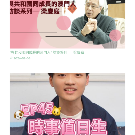
“與共和國同成長的澳門人” 訪談系列——梁慶庭
access_time
2026-08-03