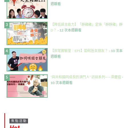
週觀看
【降低語言能力】「靜雞雞」定係「靜靜雞」靜
D？
- 12 次本週觀看
【非常實驗室｜EP1】如何氹女朋友？
- 10 次本
週觀看
“與共和國同成長的澳門人” 訪談系列——梁慶庭
-
10 次本週觀看
焦點活動