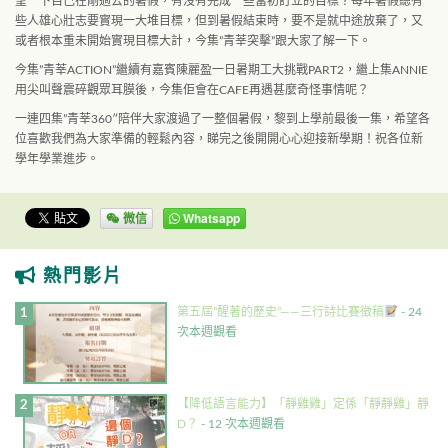
望一下自己在
­剛過去的暑假，有沒有完成一些當初訂立的目標？每年暑假總有
些人雄心壯志要實現一大堆
­目標，但到暑假結束時，要不是就中途放棄了，又
或者根本重未開始實現目標大計，今集”
­青莘突擊”跟大家了解一下。
今集”青莘ACTION”繼續有嘉賓陳麗盈一日暑期工大挑戰PART2，繼上集ANN
­IE
用尖叫聲震碎觀眾耳膜後，今集佢會在CAFE再遇甚麼奇怪事情呢？
一連四集”青莘360″陪伴大家渡過了一整個暑假，黎到上學前最後一集，希望各
位喜歡
­我們為大家準備的輕鬆內容，睇完之後開開心心迎接新學期！祝各位新
學年學業進步。
微信
Whatsapp
熱門影片
第五屆”醒著的歷史”——三行詩比賽徵稿
- 24
次本週觀看
【降低語言能力】「靜雞雞」定係「靜靜雞」靜
D？
- 12 次本週觀看