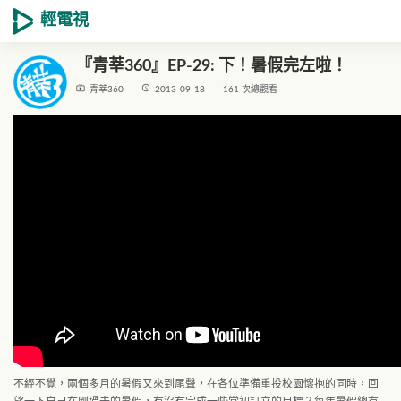
輕電視
『青莘360』EP-29: 下！暑假完左啦！
live_tv
access_time
青莘360
2013-09-18
161 次總觀看
不經不覺，兩個多月的暑假又來到尾聲，在各位準備重投校園懷抱的同時，回