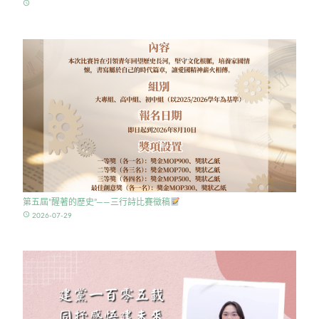
access_time
第五屆”醒著的歷史”——三行詩比賽徵稿
access_time
2026-07-29