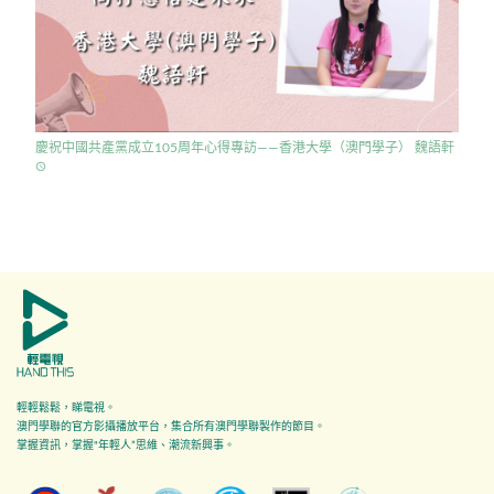
慶祝中國共產黨成立105周年心得專訪——香港大學（澳門學子） 魏語軒
access_time
輕輕鬆鬆，睇電視。
澳門學聯的官方影攝播放平台，集合所有澳門學聯製作的節目。
掌握資訊，掌握"年輕人”思維、潮流新興事。