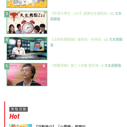
【非常大學生｜EP7】狐狸先生幾點訓
- 11 次本
週觀看
【法律新聞報導】被偷拍・有得告
- 11 次本週觀
看
《情繫學聯》第二十四集 劉冬梅
- 9 次本週觀看
焦點活動
Hot