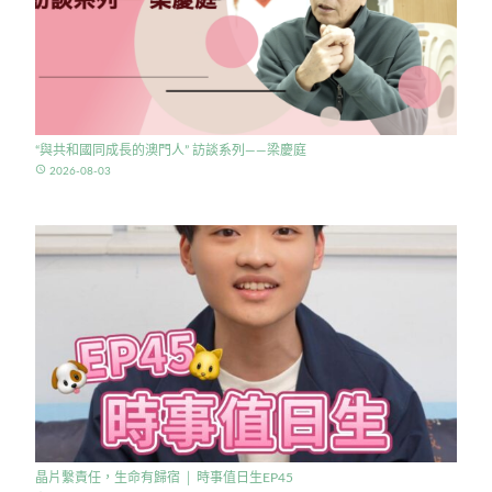
“與共和國同成長的澳門人” 訪談系列——梁慶庭
access_time
2026-08-03
晶片繫責任，生命有歸宿 │ 時事值日生EP45