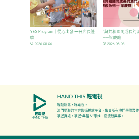
YES Program｜從心出發·一日店長體
“與共和國同成長的澳
驗
——梁慶庭
access_time
access_time
2026-08-06
2026-08-03
HAND THIS 輕電視
輕輕鬆鬆，睇電視。
澳門學聯的官方影攝播放平台，集合所有澳門學聯製作
掌握資訊，掌握"年輕人”思維、潮流新興事。