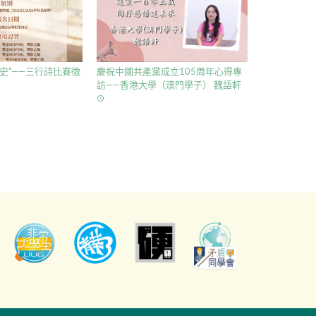
史”——三行詩比賽徵
慶祝中國共產黨成立105周年心得專
訪——香港大學（澳門學子） 魏語軒
access_time