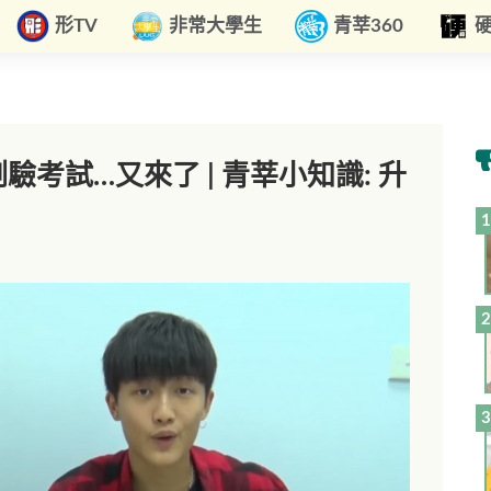
形TV
非常大學生
青莘360
:測驗考試…又來了 | 青莘小知識: 升