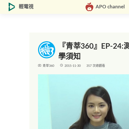
輕電視
APO channel
『青莘360』EP-24
學須知
live_tv
access_time
青莘360
2015-11-30
357 次總觀看