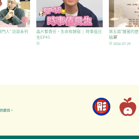
門人” 訪談系列
晶片繫責任，生命有歸宿 │ 時事值日
第五屆”醒著的歷
生EP45
稿
access_time
access_time
2026-07-29
的節目。