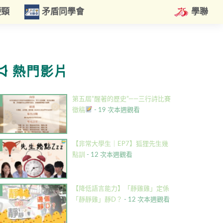
硬頸
矛盾同學會
學聯
熱門影片
第五屆”醒著的歷史”——三行詩比賽
徵稿
- 19 次本週觀看
【非常大學生｜EP7】狐狸先生幾
點訓
- 12 次本週觀看
【降低語言能力】「靜雞雞」定係
「靜靜雞」靜D？
- 12 次本週觀看