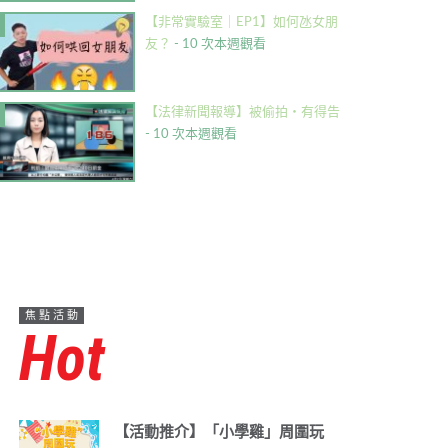
【非常實驗室｜EP1】如何氹女朋
友？
- 10 次本週觀看
【法律新聞報導】被偷拍・有得告
- 10 次本週觀看
焦點活動
Hot
【活動推介】「小學雞」周圍玩