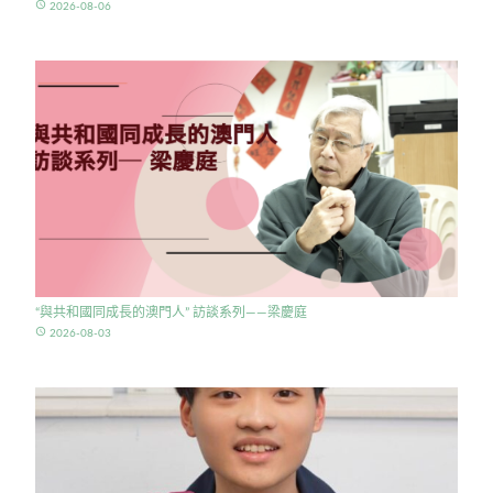
access_time
2026-08-06
“與共和國同成長的澳門人” 訪談系列——梁慶庭
access_time
2026-08-03