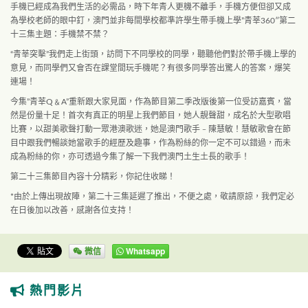
手機已經成為我們生活的必需品，時下年青人更機不離手，手機方便但卻又成
為學校老師的
­眼中釘，澳門並非每間學校都準許學生帶手機上學”青莘360″第二
十三集主題：手機禁
­不禁？
“青莘突擊”我們走上街頭，訪問下不同學校的同學，聽聽他們對於帶手機上學的
意見，而
­同學們又會否在課堂間玩手機呢？有很多同學答出驚人的答案，爆笑
連場！
今集”青莘Q﹠A”重新跟大家見面，作為節目第二季改版後第一位受訪嘉賓，當
然是份量
­十足！首次有真正的明星上我們節目，她人靚聲甜，成名於大型歌唱
比賽，以甜美歌聲打動
­一眾港澳歌迷，她是澳門歌手﹣陳慧敏！慧敏歌會在節
目中跟我們暢談她當歌手的經歷及趣
­事，作為粉絲的你一定不可以錯過，而未
成為粉絲的你，亦可透過今集了解一下我們澳門土
­生土長的歌手！
第二十三集節目內容十分精彩，你記住收睇！
*由於上傳出現故陣，第二十三集延遲了推出，不便之處，敬請原諒，我們定必
在日後加以
­改善，感謝各位支持！
微信
Whatsapp
熱門影片