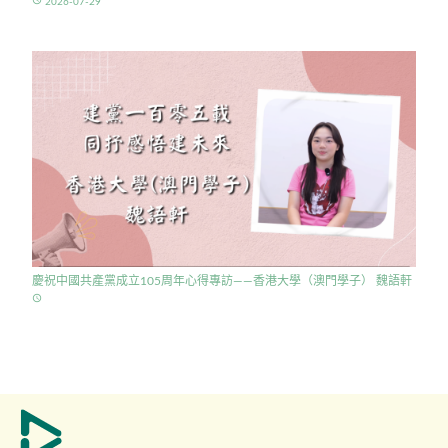
access_time
2026-07-29
慶祝中國共產黨成立105周年心得專訪——香港大學（澳門學子） 魏語軒
access_time