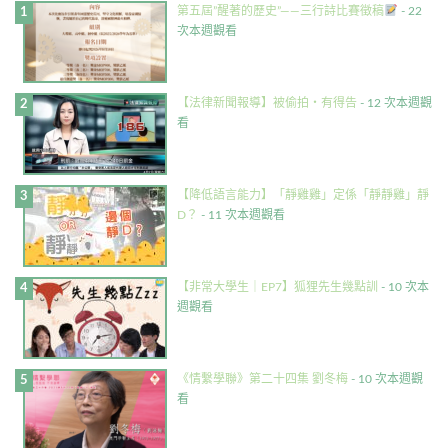
第五屆”醒著的歷史”——三行詩比賽徵稿
- 22
次本週觀看
【法律新聞報導】被偷拍・有得告
- 12 次本週觀
看
【降低語言能力】「靜雞雞」定係「靜靜雞」靜
D？
- 11 次本週觀看
【非常大學生｜EP7】狐狸先生幾點訓
- 10 次本
週觀看
《情繫學聯》第二十四集 劉冬梅
- 10 次本週觀
看