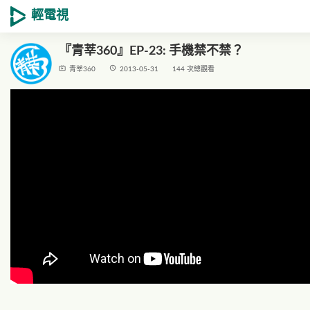
輕電視
『青莘360』EP-23: 手機禁不禁？
live_tv
access_time
青莘360
2013-05-31
144 次總觀看