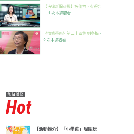
【法律新聞報導】被偷拍・有得告
- 11 次本週觀看
《情繫學聯》第二十四集 劉冬梅
-
9 次本週觀看
焦點活動
Hot
【活動推介】「小學雞」周圍玩