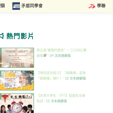
硬頸
矛盾同學會
學聯
熱門影片
第五屆”醒著的歷史”——三行詩比賽
徵稿
- 24 次本週觀看
【降低語言能力】「靜雞雞」定係
「靜靜雞」靜D？
- 12 次本週觀看
【非常大學生｜EP7】狐狸先生幾
點訓
- 11 次本週觀看