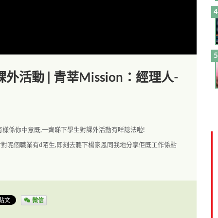
課外活動 | 青莘Mission：經理人-
有樣係你中意既,一齊睇下學生對課外活動有咩諗法啦!
會對呢個職業有d陌生,即刻去聽下楊家恩同我地分享佢既工作係點
微信