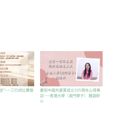
史”——三行詩比賽徵
慶祝中國共產黨成立105周年心得專
訪——香港大學（澳門學子） 魏語軒
access_time