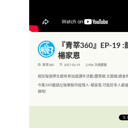
『青莘360』EP-19 :
楊家恩
live_tv
access_time
青莘360
2017-02-19
2,906 次總觀看
相信每個學生都有參加過課外活動,體育類.文藝類,總會
今集360邀請左娛樂製作經理人-楊家恩,可能好多人都
嫁啦!