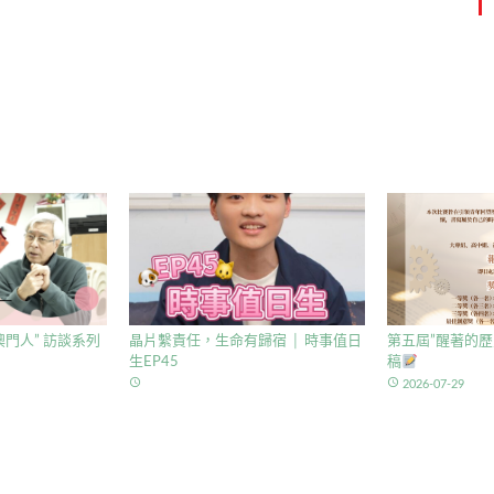
門人” 訪談系列
晶片繫責任，生命有歸宿 │ 時事值日
第五屆”醒著的歷
生EP45
稿
access_time
access_time
2026-07-29