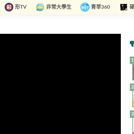
形TV
非常大學生
青莘360