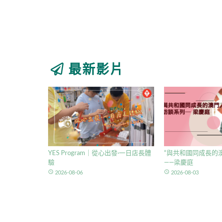
最新影片
YES Program｜從心出發·一日店長體
“與共和國同成長的澳
驗
——梁慶庭
access_time
access_time
2026-08-06
2026-08-03